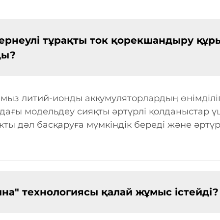
ернеулі тұрақты ток қорекшандыру құр
ды?
ыз литий-ионды аккумуляторлардың өнімділігі
ндағы модельдеу сияқты әртүрлі қолданыстар 
ты дәл басқаруға мүмкіндік береді және әртүр
ина" технологиясы қалай жұмыс істейді?