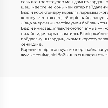
созылған зерттеулер мен дамытулардан к
шешімдерге ие, сонымен қатар пайдалану
Біздің қоректендіру құрылғыларымыз жоға
кернеуі мен ток деңгейлерін пайдаланушы
Жаңа энергияны тестілеумен байланысты
Біздің инновациялық технологиямыз — «жа
дизайн идеяларын қамтиды. Біздің жабдық
пайдаланушылардың қызмет көрсету талап
сенімдіміз.
Барлық өндірілген қуат көздері пайдалануш
жұмыс сенімділігі бойынша сынақтан өткіз