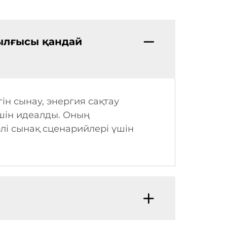
ылғысы қандай
н сынау, энергия сақтау
үшін идеалды. Оның
лі сынақ сценарийлері үшін