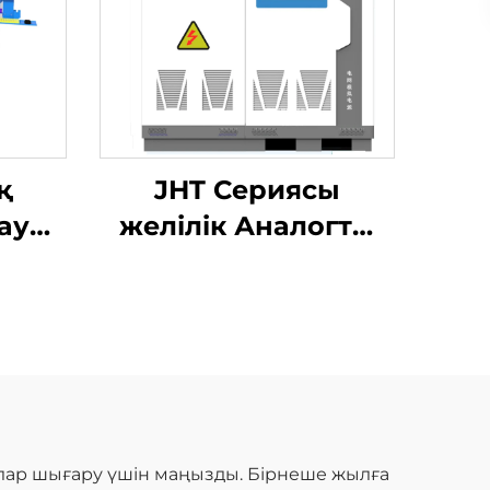
қ
JHT Сериясы
ау
желілік Аналогты
ау
Қуат Жүйесі
2×2,5
рлар шығару үшін маңызды. Бірнеше жылға