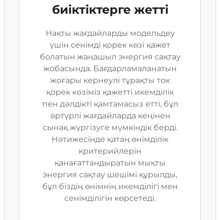
биіктіктерге жетті
Нақты жағдайларды модельдеу
үшін сенімді қорек көзі қажет
болатын жаңашыл энергия сақтау
жобасында. Бағдарламаланатын
жоғары кернеулі тұрақты ток
қорек көзіміз қажетті икемділік
пен дәлдікті қамтамасыз етті, бұл
әртүрлі жағдайларда кеңінен
сынақ жүргізуге мүмкіндік берді.
Нәтижесінде қатаң өнімділік
критерийлерін
қанағаттандыратын мықты
энергия сақтау шешімі құрылды,
бұл біздің өнімнің икемділігі мен
сенімділігін көрсетеді.