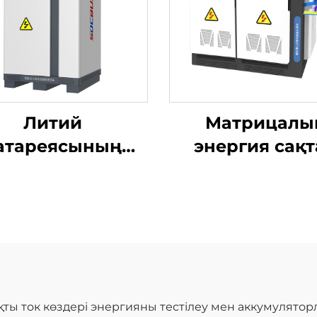
Литий
Матрицалы
атареясының
энергия сақт
электрлік
қайта бағытт
мділігін сынау
сынақ жүйесі (
жүйесі (100V)
МВт)
ты ток көздері энергияны тестілеу мен аккумулято