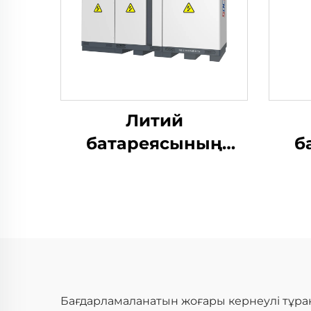
Литий
батареясының
б
электрлік
өнімділігін тексеру
өні
жүйесі (2400V)
Бағдарламаланатын жоғары кернеулі тұрақ