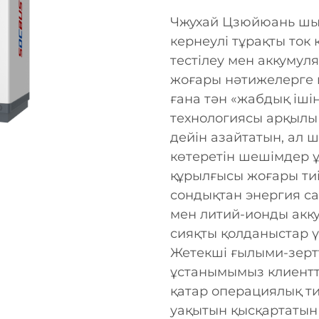
Чжухай Цзюйюань шы
кернеулі тұрақты ток
тестілеу мен аккумуля
жоғары нәтижелерге и
ғана тән «жабдық іші
технологиясы арқылы
дейін азайтатын, ал 
көтеретін шешімдер ұ
құрылғысы жоғары тиі
сондықтан энергия са
мен литий-ионды акку
сияқты қолданыстар 
Жетекші ғылыми-зерт
ұстанымымыз клиентте
қатар операциялық ти
уақытын қысқартатын