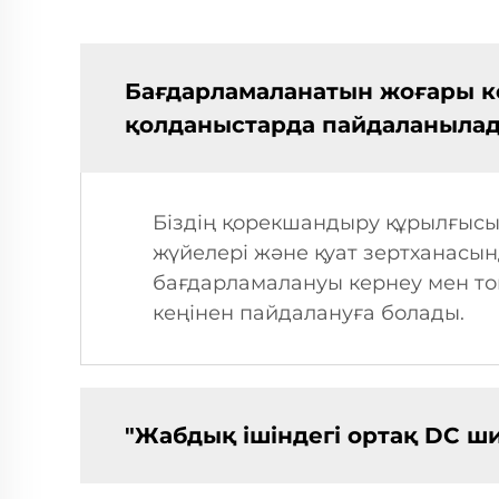
Бағдарламаланатын жоғары к
қолданыстарда пайдаланыла
Біздің қорекшандыру құрылғысым
жүйелері және қуат зертханасы
бағдарламалануы кернеу мен ток
кеңінен пайдалануға болады.
"Жабдық ішіндегі ортақ DC ш