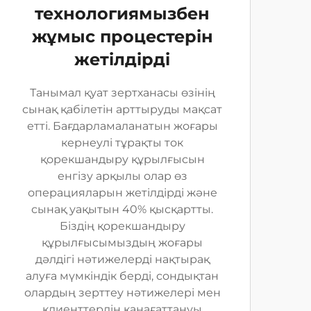
технологиямызбен
жұмыс процестерін
жетілдірді
Танымал қуат зертханасы өзінің
сынақ қабілетін арттыруды мақсат
етті. Бағдарламаланатын жоғары
кернеулі тұрақты ток
қорекшандыру құрылғысын
енгізу арқылы олар өз
операцияларын жетілдірді және
сынақ уақытын 40% қысқартты.
Біздің қорекшандыру
құрылғысымыздың жоғары
дәлдігі нәтижелерді нақтырақ
алуға мүмкіндік берді, сондықтан
олардың зерттеу нәтижелері мен
клиенттердің қанағаттануы