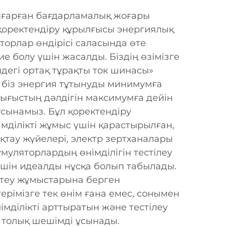
ғарған бағдарламалық жоғары
 қоректендіру құрылғысы энергиялық
торлар өндірісі саласында өте
е болу үшін жасалды. Біздің өзімізге
ндегі ортақ тұрақты ток шинасы»
 біз энергия тұтынуды минимумға
шығыстың дәлдігін максимумға дейін
сынамыз. Бұл қоректендіру
мділікті жұмыс үшін қарастырылған,
қтау жүйелері, электр зертханалары
муляторлардың өнімділігін тестілеу
үшін идеалды нұсқа болып табылады.
теу жұмыстарына берген
рімізге тек өнім ғана емес, сонымен
імділікті арттыратын және тестілеу
 толық шешімді ұсынады.