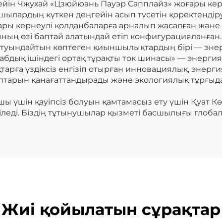
ейін Чжухай «Цзюйюань Пауэр Сапплайз» жоғары кер
шылардың күткен деңгейін асып түсетін қоректенді
ры кернеулі қолданбаларға арналып жасалған және 
ның өзі баптай алатындай етіп конфигурацияланған.
 туындайтын көптеген қиыншылықтардың бірі — эне
бдық ішіндегі ортақ тұрақты ток шинасы» — энерги
тарға үздіксіз енгізіп отырған инновациялық, энер
тарын қанағаттандырады және экологиялық тұрғыдан
ы үшін қауіпсіз болуын қамтамасыз ету үшін Қуат Көзі
іледі. Біздің тұтынушылар қызметі басшылығы глоба
Жиі қойылатын сұрақтар