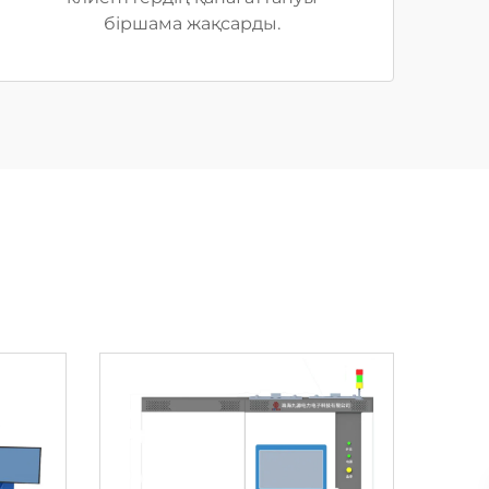
біршама жақсарды.