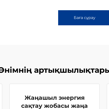
Баға сұрау
Өнімнің артықшылықтар
Жаңашыл энергия
сақтау жобасы жаңа