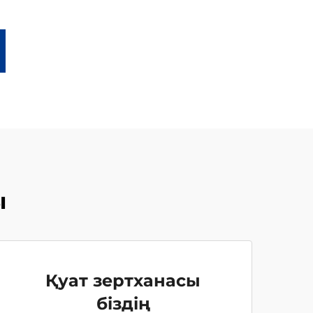
ы
Қуат зертханасы
біздің