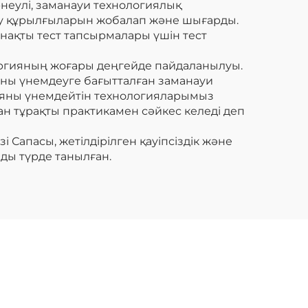
неулі, заманауи технологиялық
ру құрылғыларын жобалап және шығарды.
нақты тест тапсырмалары үшін тест
ргияның жоғары деңгейде пайдаланылуы.
яны үнемдеуге бағытталған заманауи
гияны үнемдейтін технологияларымыз
 тұрақты практикамен сәйкес келеді деп
 Сапасы, жетілдірілген қауіпсіздік және
лды түрде танылған.