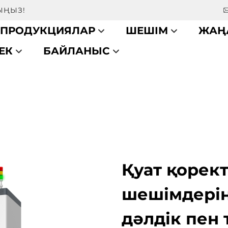
ЫҢЫЗ!
ПРОДУКЦИЯЛАР
ШЕШІМ
ЖАҢ
ЕК
БАЙЛАНЫС
Қуат қорек
шешімдерін
дәлдік пен 