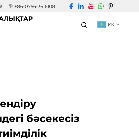
+86-0756-3616108
АЛЫҚТАР
KK
тендіру
дегі бәсекесіз
тиімділік