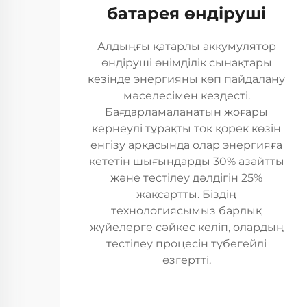
батарея өндіруші
Алдыңғы қатарлы аккумулятор
өндіруші өнімділік сынақтары
кезінде энергияны көп пайдалану
мәселесімен кездесті.
Бағдарламаланатын жоғары
кернеулі тұрақты ток қорек көзін
енгізу арқасында олар энергияға
кететін шығындарды 30% азайтты
және тестілеу дәлдігін 25%
жақсартты. Біздің
технологиясымыз барлық
жүйелерге сәйкес келіп, олардың
тестілеу процесін түбегейлі
өзгертті.