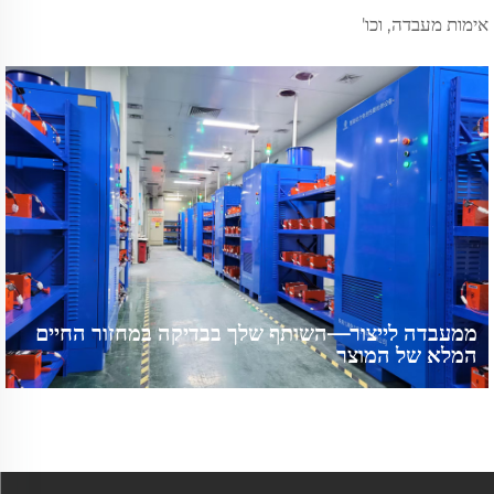
אימות מעבדה, וכו'
ממעבדה לייצור—השותף שלך בבדיקה במחזור החיים
המלא של המוצר
מפתחי סוללות נאלצו להתמודד עם תהליכי הפעלה לא אחידים, דירוג איטי
ובדיקות סיום חיים (EOL) מפוצצות. פתרונות הבדיקה המאוחדים שלנו
מהמעבדה לקו הייצור הביאו להגבהה של 30% בקצב העיבוד, זיהוי נתונים
ברמה של 99.8% והטמעה חלקה במערכת MES – גלו כיצד.