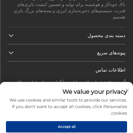
بالا، خودکار و هوشمند برای تولید و تضمین کیفیت باتری‌های
قدرت، سیستم‌های ذخیره‌سازی انرژی و بسته‌های بزرگ باتری
هستیم.
دسته بندی محصول
پیوندهای سریع
اطلاعات تماس
آدرس دفتر:
شماره 45، خیابان هوآ گوان، منطقه فناوری بالا،
شهر ژوهای، استان گوانگ‌دونگ، چین
We value your privacy
ایمیل:
[email protected]
We use cookies and similar tools to provide our services.
تماس:
+86-0756-3616108
If you don't want to accept all cookies, click Personalize
cookies.
Accept all
حق تالیف © 2025 توسط شرکت برق الکترونیک جیویوان ژوهای