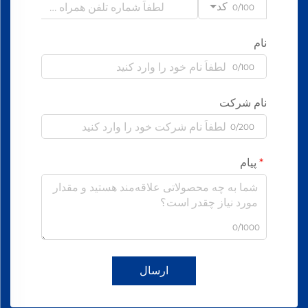
کد
0/100
نام
0/100
نام شرکت
0/200
پیام
0/1000
ارسال