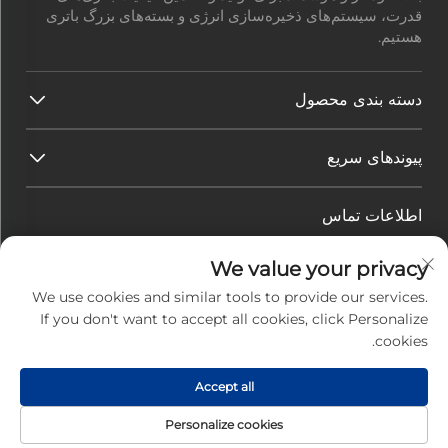
قدرت، سیستم‌های ذخیره‌سازی انرژی و بسته‌های بزرگ باتری
هستیم.
دسته بندی محصول
پیوندهای سریع
اطلاعات تماس
آدرس دفتر:
شماره 45، خیابان هوآ گوان، منطقه فناوری بالا،
We value your privacy
شهر ژوهای، استان گوانگ‌دونگ، چین
ایمیل:
[email protected]
We use cookies and similar tools to provide our services.
تماس:
+86-0756-3616108
If you don't want to accept all cookies, click Personalize
cookies.
Accept all
حق تالیف © 2025 توسط شرکت برق الکترونیک جیویوان ژوهای
|
سیاست حفظ حریم خصوصی
Personalize cookies