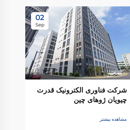
02
Sep
شرکت فناوری الکترونیک قدرت
اطلا
چیویان ژوهای چین
منظو
و تب
مشاهده بیشتر
شرکت