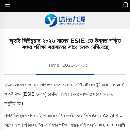
জুহাই জিউয়ুয়ান ২০২৬ সালের ESIE-তে উন্নত শক্তি
সঞ্চয় পরীক্ষা সমাধানের সাথে চমক দেখিয়েছে
Time : 2026-04-03
২০২৬ সালের ১ থেকে ৩ এপ্রিল পর্যন্ত, ১৪তম এনার্জি স্টোরেজ ইন্টারন্যাশনাল সামিট
ও এক্সিবিশন (ESIE ২০২৬) বেইজিং ন্যাশনাল কনভেনশন সেন্টারে সফলভাবে
অনুষ্ঠিত হয়।
ঝুহাই জিউয়ুয়ান পাওয়ার ইলেকট্রনিক্স টেকনোলজি কোং, লিমিটেড বুথ A2-A04-এ
তাদের সম্পূর্ণ পরিসরের, উচ্চ-প্রিসিশন পরীক্ষণ সরঞ্জামগুলি প্রদর্শন করে, যা বিশ্বব্যাপী