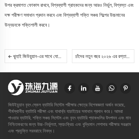
উপর ক্রমাগত ফোকাস রাখবে, বিশ্বব্যাপী গ্রাহকদের জন্য আরও নির্ভুল, বিশ্বস্ত এবং
দক্ষ পরীক্ষণ সমাধান প্রদান করবে এবং বিশ্বব্যাপী শক্তি সঞ্চয় শিল্পের উচ্চমানের
উন্নয়নকে শক্তিশালী করবে।
ঝুহাই জিউয়ুয়ান-এর সাথে যোগ দিন ১৮তম চীন আন্তর্জাতিক ব্যাটারি ফেয়ার (CIBF ২০২৬)-এ
চাঁদের নতুন বছর ২০২৬ এর রপ্তানি বৃদ্ধি: ঝুহাই জিউয়ুয়ান বিশ্বব্যাপী উন্নত ব্যাটারি পরীক্ষণ সিস্টেম পাঠাচ্ছে
জিউইয়ুয়ান বৃহৎ স্কেল ব্যাটারি সিস্টেম পরীক্ষার ক্ষেত্রে বিশেষজ্ঞতা অর্জন করেছে,
শীর্ষস্থানীয় ব্যাটারি পরীক্ষা এবং যাথার্থ্য যাচাইয়ের সমাধান প্রদান করে। আমরা
পাওয়ার ব্যাটারি, শক্তি সঞ্চয় সিস্টেম এবং বৃহৎ ব্যাটারি প্যাকগুলির উৎপাদন এবং মান
নিশ্চিতকরণের জন্য উচ্চ-নির্ভুলতা, স্বয়ংক্রিয় এবং বুদ্ধিমান পেশাদার পরীক্ষার সরঞ্জাম
এবং প্রযুক্তি সরবরাহে নিবদ্ধ।