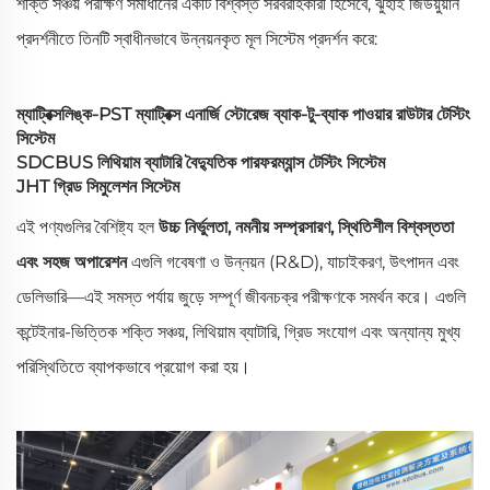
শক্তি সঞ্চয় পরীক্ষণ সমাধানের একটি বিশ্বস্ত সরবরাহকারী হিসেবে, ঝুহাই জিউয়ুয়ান
প্রদর্শনীতে তিনটি স্বাধীনভাবে উন্নয়নকৃত মূল সিস্টেম প্রদর্শন করে:
ম্যাট্রিক্সলিঙ্ক-PST ম্যাট্রিক্স এনার্জি স্টোরেজ ব্যাক-টু-ব্যাক পাওয়ার রাউটার টেস্টিং
সিস্টেম
SDCBUS লিথিয়াম ব্যাটারি বৈদ্যুতিক পারফরম্যান্স টেস্টিং সিস্টেম
JHT গ্রিড সিমুলেশন সিস্টেম
এই পণ্যগুলির বৈশিষ্ট্য হল
উচ্চ নির্ভুলতা, নমনীয় সম্প্রসারণ, স্থিতিশীল বিশ্বস্ততা
এবং সহজ অপারেশন
এগুলি গবেষণা ও উন্নয়ন (R&D), যাচাইকরণ, উৎপাদন এবং
ডেলিভারি—এই সমস্ত পর্যায় জুড়ে সম্পূর্ণ জীবনচক্র পরীক্ষণকে সমর্থন করে। এগুলি
কন্টেইনার-ভিত্তিক শক্তি সঞ্চয়, লিথিয়াম ব্যাটারি, গ্রিড সংযোগ এবং অন্যান্য মুখ্য
পরিস্থিতিতে ব্যাপকভাবে প্রয়োগ করা হয়।