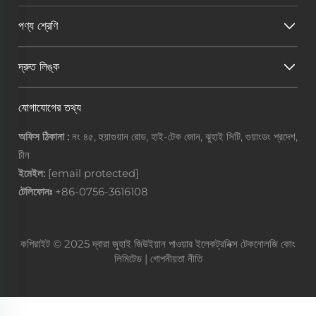
পণ্য শ্রেণি
দ্রুত লিঙ্ক
যোগাযোগের তথ্য
অফিস ঠিকানা :
নং ৪৫, হুয়াগুয়ান রোড, হাই-টেক জোন, ঝুহাই সিটি, গুয়াংডং প্রদেশ,
চীন
ইমেইল:
[email protected]
টেলিফোনঃ
+86-0756-3616108
কপিরাইট © 2025 দ্বারা জুহাই জিউইয়ান পাওয়ার ইলেকট্রনিক্স টেকনোলজি কোং
লিমিটেড |
গোপনীয়তা নীতি