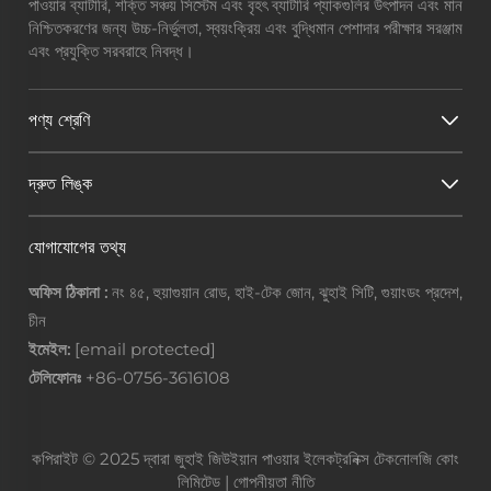
পাওয়ার ব্যাটারি, শক্তি সঞ্চয় সিস্টেম এবং বৃহৎ ব্যাটারি প্যাকগুলির উৎপাদন এবং মান
নিশ্চিতকরণের জন্য উচ্চ-নির্ভুলতা, স্বয়ংক্রিয় এবং বুদ্ধিমান পেশাদার পরীক্ষার সরঞ্জাম
এবং প্রযুক্তি সরবরাহে নিবদ্ধ।
পণ্য শ্রেণি
দ্রুত লিঙ্ক
যোগাযোগের তথ্য
অফিস ঠিকানা :
নং ৪৫, হুয়াগুয়ান রোড, হাই-টেক জোন, ঝুহাই সিটি, গুয়াংডং প্রদেশ,
চীন
ইমেইল:
[email protected]
টেলিফোনঃ
+86-0756-3616108
কপিরাইট © 2025 দ্বারা জুহাই জিউইয়ান পাওয়ার ইলেকট্রনিক্স টেকনোলজি কোং
লিমিটেড |
গোপনীয়তা নীতি