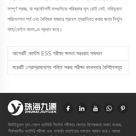
সম্পূর্ণ স্বচ্ছ, যা প্রকৌশলী দলগুলিকে পরিষ্কার মূল ডেটা সেট, নথিভুক্ত
পরিবেশগত শর্ত এবং বৈশ্বিক বাজারে প্রবেশ ত্বরান্বিত করার জন্য নির্ভুল
পাস/ফেইল মানদণ্ড প্রদান করে।
আগেরটি :
কাস্টম ESS পরীক্ষা ক্ষমতা সরবরাহ সমাধান
পরেরটি :
প্রোগ্রামযোগ্য শক্তি সঞ্চয় পরীক্ষা ব্যবস্থার বৈশিষ্ট্যসমূহ
জিউইয়ুয়ান বৃহৎ স্কেল ব্যাটারি সিস্টেম পরীক্ষার ক্ষেত্রে বিশেষজ্ঞতা অর্জন করেছে,
শীর্ষস্থানীয় ব্যাটারি পরীক্ষা এবং যাথার্থ্য যাচাইয়ের সমাধান প্রদান করে। আমরা