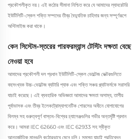
প্রকৌশলীকৃত নয়। এই কঠোর সীমানা নিশ্চিত করে যে আমাদের ল্যাবরেটরি
ইউটিলিটি-স্কেল শক্তি সম্পদের তীব্র বৈদ্যুতিক চাহিদার জন্য সম্পূর্ণরূপে
অপ্টিমাইজ করা থাকে।
কেন সিস্টেম-স্তরের পারফরম্যান্স টেস্টিং দক্ষতা বেছে
নেওয়া হবে
আমাদের প্রকৌশলী দল প্রধান ইউটিলিটি-স্কেল ভোল্টেজ ভেক্টরগুলিতে
বহুসংখ্যক উচ্চ-ভোল্টেজ ব্যাটারি প্যাক এবং শক্তি সঞ্চয় প্ল্যাটফর্মকে সরাসরি
যাচাই করেছে। এই ব্যবহারিক অভিজ্ঞতা আমাদের ক্ষমতা অসাম্য, তাপীয়
পূর্বাভাসক এবং তীব্র ইলেকট্রোম্যাগনেটিক শোরসের অধীনে যোগাযোগের
বিলম্ব সহ গুরুত্বপূর্ণ বাস্তব-বিশ্বের চ্যালেঞ্জগুলির গভীর অন্তর্দৃষ্টি প্রদান
করে। আমরা IEC 62660 এবং IEC 62933 সহ স্বীকৃত
আন্তর্জাতিক মানগুলি কঠোরভাবে মেনে চলি। সমস্ত যাচাই প্রতিবেদন