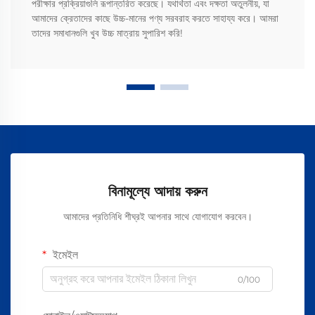
পরীক্ষার প্রক্রিয়াগুলি রূপান্তরিত করেছে। যথার্থতা এবং দক্ষতা অতুলনীয়, যা
আমাদের ক্রেতাদের কাছে উচ্চ-মানের পণ্য সরবরাহ করতে সাহায্য করে। আমরা
তাদের সমাধানগুলি খুব উচ্চ মাত্রায় সুপারিশ করি!
বিনামূল্যে আদায় করুন
আমাদের প্রতিনিধি শীঘ্রই আপনার সাথে যোগাযোগ করবেন।
ইমেইল
0/100