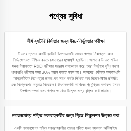
পণ্যের সুবিধা
শীর্ষ ব্যাটারি নির্মাতার জন্য উচ্চ-নির্ভুলতার পরীক্ষা
উচ্চতর স্তরের একটি ব্যাটারি উৎপাদনকারী তাদের পণ্যের নিরাপত্তা এবং
নির্ভরযোগ্যতা নিশ্চিত করতে চ্যালেঞ্জের মুখোমুখি হয়েছিল। আমাদের উন্নত শক্তি
সঞ্চয় নিরাপত্তা R&D পরীক্ষার সরঞ্জাম বাস্তবায়ন করে, তারা নির্ভুলতা বৃদ্ধি করার
পাশাপাশি পরীক্ষার সময় 30% হ্রাস করতে সক্ষম হয়। আমাদের একীভূত সমাধানগুলি
আন্তর্জাতিক নিরাপত্তা মানদণ্ডের সাথে সঙ্গতি নিশ্চিত করে রিয়েল-টাইম মনিটরিং
এবং বিশ্লেষণের অনুমতি দিয়েছিল। উৎপাদনকারী আমাদের প্রযুক্তির ফলাফল হিসাবে
উৎপাদন দক্ষতা এবং পণ্যের গুণমানে উল্লেখযোগ্য বৃদ্ধির কথা জানায়।
নবায়নযোগ্য শক্তি সরবরাহকারীর জন্য গ্রিড সিমুলেশন উন্নত করা
একটি নবায়নযোগ্য শক্তি সরবরাহকারীর তাদের শক্তি সঞ্চয় ব্যবস্থা অপ্টিমাইজ