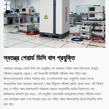
স্বতন্ত্র শেয়ার্ড ডিসি বাস প্রযুক্তি
আমাদের স্বতন্ত্র শেয়ার্ড ডিসি বাস প্রযুক্তি হল আমাদের শক্তি সঞ্চয় নিরাপত্তা R&D
পরীক্ষার সরঞ্জামের কেন্দ্রে। এই উদ্ভাবনী বৈশিষ্ট্যটি পরীক্ষার সময় শক্তি খরচ
উল্লেখযোগ্যভাবে কমাতে সাহায্য করে, যা অপারেশনাল খরচ অনুকূলিত করতে চাওয়া
সংস্থাগুলির জন্য অত্যন্ত গুরুত্বপূর্ণ। উচ্চ-নির্ভুলতা পরীক্ষার সুবিধা প্রদান করে, এটি নিশ্চিত
করে যে শক্তি সঞ্চয় ব্যবস্থাগুলি আজকের বাজারে প্রয়োজনীয় কঠোর নিরাপত্তা এবং
কর্মক্ষমতার মানগুলি পূরণ করে। এই প্রযুক্তি গ্রহণকারী ক্লায়েন্টদের উন্নত পরীক্ষার দক্ষতা
এবং ফলস্বরূপ দ্রুত পণ্য উন্নয়ন চক্র এবং শক্তি সঞ্চয় সমাধানগুলির মানের উন্নতির আশা
করা যায়।