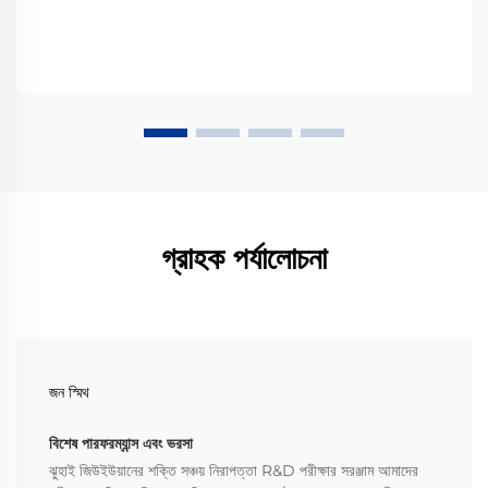
গ্রাহক পর্যালোচনা
জন স্মিথ
বিশেষ পারফরম্যান্স এবং ভরসা
ঝুহাই জিউইউয়ানের শক্তি সঞ্চয় নিরাপত্তা R&D পরীক্ষার সরঞ্জাম আমাদের