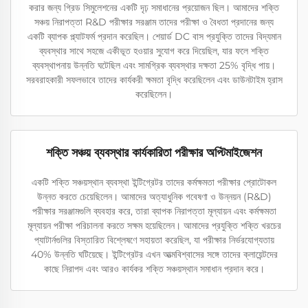
করার জন্য গ্রিড সিমুলেশনের একটি দৃঢ় সমাধানের প্রয়োজন ছিল। আমাদের শক্তি
সঞ্চয় নিরাপত্তা R&D পরীক্ষার সরঞ্জাম তাদের পরীক্ষা ও বৈধতা প্রদানের জন্য
একটি ব্যাপক প্ল্যাটফর্ম প্রদান করেছিল। শেয়ার্ড DC বাস প্রযুক্তি তাদের বিদ্যমান
ব্যবস্থার সাথে সহজে একীভূত হওয়ার সুযোগ করে দিয়েছিল, যার ফলে শক্তি
ব্যবস্থাপনায় উন্নতি ঘটেছিল এবং সামগ্রিক ব্যবস্থার দক্ষতা 25% বৃদ্ধি পায়।
সরবরাহকারী সফলভাবে তাদের কার্যকরী ক্ষমতা বৃদ্ধি করেছিলেন এবং ডাউনটাইম হ্রাস
করেছিলেন।
শক্তি সঞ্চয় ব্যবস্থার কার্যকারিতা পরীক্ষার অপ্টিমাইজেশন
একটি শক্তি সঞ্চয়স্থান ব্যবস্থা ইন্টিগ্রেটর তাদের কর্মক্ষমতা পরীক্ষার প্রোটোকল
উন্নত করতে চেয়েছিলেন। আমাদের অত্যাধুনিক গবেষণা ও উন্নয়ন (R&D)
পরীক্ষার সরঞ্জামগুলি ব্যবহার করে, তারা ব্যাপক নিরাপত্তা মূল্যায়ন এবং কর্মক্ষমতা
মূল্যায়ন পরীক্ষা পরিচালনা করতে সক্ষম হয়েছিলেন। আমাদের প্রযুক্তি শক্তি খরচের
প্যাটার্নগুলির বিস্তারিত বিশ্লেষণে সহায়তা করেছিল, যা পরীক্ষার নির্ভরযোগ্যতায়
40% উন্নতি ঘটিয়েছে। ইন্টিগ্রেটর এখন আত্মবিশ্বাসের সঙ্গে তাদের ক্লায়েন্টদের
কাছে নিরাপদ এবং আরও কার্যকর শক্তি সঞ্চয়স্থান সমাধান প্রদান করে।