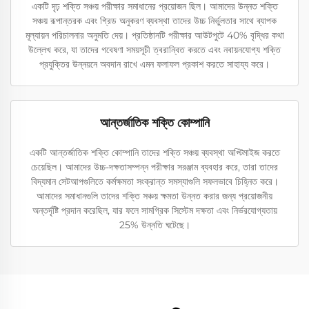
একটি দৃঢ় শক্তি সঞ্চয় পরীক্ষার সমাধানের প্রয়োজন ছিল। আমাদের উন্নত শক্তি
সঞ্চয় রূপান্তরক এবং গ্রিড অনুকরণ ব্যবস্থা তাদের উচ্চ নির্ভুলতার সাথে ব্যাপক
মূল্যায়ন পরিচালনার অনুমতি দেয়। প্রতিষ্ঠানটি পরীক্ষার আউটপুটে 40% বৃদ্ধির কথা
উল্লেখ করে, যা তাদের গবেষণা সময়সূচী ত্বরান্বিত করতে এবং নবায়নযোগ্য শক্তি
প্রযুক্তির উন্নয়নে অবদান রাখে এমন ফলাফল প্রকাশ করতে সাহায্য করে।
আন্তর্জাতিক শক্তি কোম্পানি
একটি আন্তর্জাতিক শক্তি কোম্পানি তাদের শক্তি সঞ্চয় ব্যবস্থা অপ্টিমাইজ করতে
চেয়েছিল। আমাদের উচ্চ-দক্ষতাসম্পন্ন পরীক্ষার সরঞ্জাম ব্যবহার করে, তারা তাদের
বিদ্যমান সেটআপগুলিতে কর্মক্ষমতা সংক্রান্ত সমস্যাগুলি সফলভাবে চিহ্নিত করে।
আমাদের সমাধানগুলি তাদের শক্তি সঞ্চয় ক্ষমতা উন্নত করার জন্য প্রয়োজনীয়
অন্তর্দৃষ্টি প্রদান করেছিল, যার ফলে সামগ্রিক সিস্টেম দক্ষতা এবং নির্ভরযোগ্যতায়
25% উন্নতি ঘটেছে।