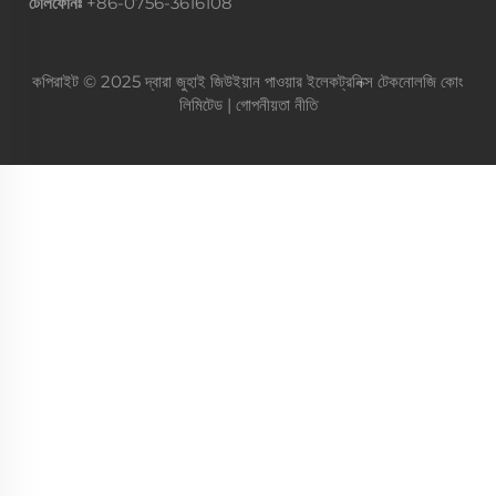
টেলিফোনঃ
+86-0756-3616108
কপিরাইট © 2025 দ্বারা জুহাই জিউইয়ান পাওয়ার ইলেকট্রনিক্স টেকনোলজি কোং
লিমিটেড |
গোপনীয়তা নীতি