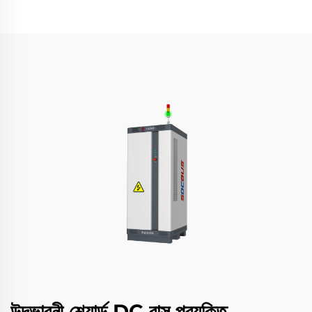
উদ্ভাবনী শেয়ার্ড DC বাস প্রযুক্তি