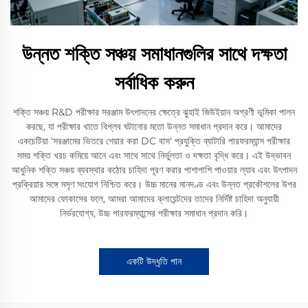
উন্নত শক্তি সঞ্চয় সমাধানগুলির সাথে দক্ষতা
সর্বাধিক করুন
শক্তি সঞ্চয় R&D পরীক্ষার সরঞ্জাম উৎপাদনের ক্ষেত্রে ঝুহাই জিউইয়ান অগ্রণী ভূমিকা পালন
করছে, যা পরীক্ষার খাতে বিপ্লব ঘটানোর মতো উন্নত সমাধান প্রদান করে। আমাদের
একচেটিয়া 'সরঞ্জামের ভিতরে শেয়ার করা DC বাস' প্রযুক্তি ব্যাটারি পারফরম্যান্স পরীক্ষার
সময় শক্তি খরচ কমিয়ে আনে এবং সাথে সাথে নির্ভুলতা ও দক্ষতা বৃদ্ধি করে। এই উদ্ভাবন
আধুনিক শক্তি সঞ্চয় ব্যবস্থার কঠোর চাহিদা পূরণ করার পাশাপাশি পাওয়ার ল্যাব এবং উৎপাদন
প্রক্রিয়ার সঙ্গে মসৃণ সংযোগ নিশ্চিত করে। উচ্চ মানের মানদণ্ড এবং উন্নত প্রকৌশলের উপর
আমাদের ফোকাসের ফলে, আমরা আমাদের ক্লায়েন্টদের তাদের নির্দিষ্ট চাহিদা অনুযায়ী
নির্ভরযোগ্য, উচ্চ পারফরম্যান্সের পরীক্ষার সমাধান প্রদান করি।
একটি উদ্ধৃতি পান