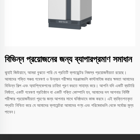
বিভিন্ন প্রয়োজনের জন্য ব্যাপারপ্রমাণ সমাধান
ঝুহাই জিউয়ানে, আমরা বুঝতে পারি যে প্রতিটি ক্লায়েন্টের নিজস্ব প্রয়োজনীয়তা রয়েছে।
আমাদের শক্তি সঞ্চয় গবেষণা ও উন্নয়ন পরীক্ষার সরঞ্জামগুলি কাস্টমাইজ করার ক্ষমতা আমাদের
বিভিন্ন শিল্প এবং অ্যাপ্লিকেশনের চাহিদা পূরণ করতে সাহায্য করে। আপনি যদি একটি ব্যাটারি
নির্মাতা, একটি গবেষণা প্রতিষ্ঠান বা একটি শক্তি কোম্পানি হন, আমাদের দল আপনার নির্দিষ্ট
পরীক্ষার প্রয়োজনীয়তা পূরণের জন্য আপনার সাথে ঘনিষ্ঠভাবে কাজ করবে। এই ব্যক্তিগতকৃত
পদ্ধতি নিশ্চিত করে যে আমাদের ক্লায়েন্টরা আমাদের পণ্য এবং পরিষেবাগুলি থেকে সর্বোচ্চ মূল্য
পাবেন।