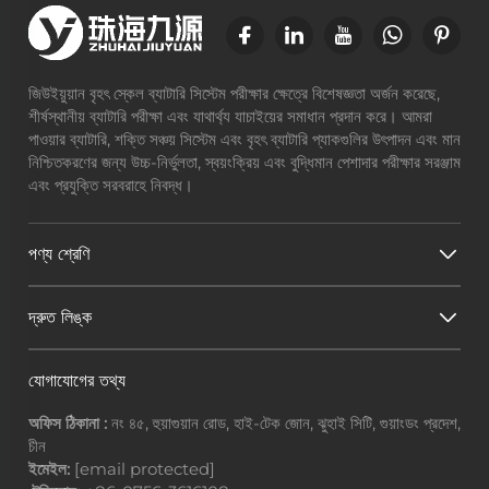
জিউইয়ুয়ান বৃহৎ স্কেল ব্যাটারি সিস্টেম পরীক্ষার ক্ষেত্রে বিশেষজ্ঞতা অর্জন করেছে,
শীর্ষস্থানীয় ব্যাটারি পরীক্ষা এবং যাথার্থ্য যাচাইয়ের সমাধান প্রদান করে। আমরা
পাওয়ার ব্যাটারি, শক্তি সঞ্চয় সিস্টেম এবং বৃহৎ ব্যাটারি প্যাকগুলির উৎপাদন এবং মান
নিশ্চিতকরণের জন্য উচ্চ-নির্ভুলতা, স্বয়ংক্রিয় এবং বুদ্ধিমান পেশাদার পরীক্ষার সরঞ্জাম
এবং প্রযুক্তি সরবরাহে নিবদ্ধ।
পণ্য শ্রেণি
দ্রুত লিঙ্ক
যোগাযোগের তথ্য
অফিস ঠিকানা :
নং ৪৫, হুয়াগুয়ান রোড, হাই-টেক জোন, ঝুহাই সিটি, গুয়াংডং প্রদেশ,
চীন
ইমেইল:
[email protected]