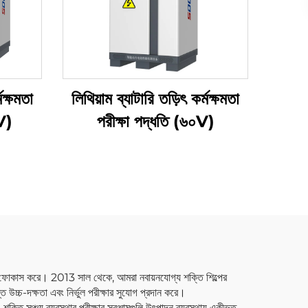
মক্ষমতা
লিথিয়াম ব্যাটারি তড়িৎ কর্মক্ষমতা
০V)
পরীক্ষা পদ্ধতি (৬০V)
র উপর ফোকাস করে। 2013 সাল থেকে, আমরা নবায়নযোগ্য শক্তি শিল্পের
্ত উচ্চ-দক্ষতা এবং নির্ভুল পরীক্ষার সুযোগ প্রদান করে।
শক্তি সঞ্চয় ব্যবস্থার পরীক্ষার সরঞ্জামগুলি উৎপাদন ব্যবস্থায় একীভূত