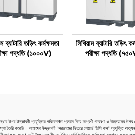
াম ব্যাটারি তড়িৎ কর্মক্ষমতা
লিথিয়াম ব্যাটারি তড়িৎ কর্
ীক্ষা পদ্ধতি (১০০০V)
পরীক্ষা পদ্ধতি (৭৫
য় ব্যবস্থার উপর উদ্ভাবনী প্রযুক্তির পরিবেশগত প্রভাব নিয়ে অগ্রণী গবেষণা ও উন্নয়নে
্যবস্থা তৈরি করেছি। আমাদের উদ্ভাবনী "সরঞ্জামের ভিতরে শেয়ার্ড ডিসি বাস" প্রযুক্তি অত্যন
োজনীয়তা পূরণ করে। এটি উৎপাদনকারীদের বিভিন্ন পরিস্থিতিতে কর্মক্ষমতা মূল্যায়ন করতে এবং 