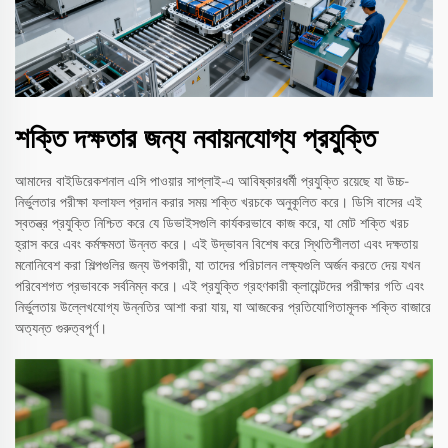
শক্তি দক্ষতার জন্য নবায়নযোগ্য প্রযুক্তি
আমাদের বাইডিরেকশনাল এসি পাওয়ার সাপ্লাই-এ আবিষ্কারধর্মী প্রযুক্তি রয়েছে যা উচ্চ-
নির্ভুলতার পরীক্ষা ফলাফল প্রদান করার সময় শক্তি খরচকে অনুকূলিত করে। ডিসি বাসের এই
স্বতন্ত্র প্রযুক্তি নিশ্চিত করে যে ডিভাইসগুলি কার্যকরভাবে কাজ করে, যা মোট শক্তি খরচ
হ্রাস করে এবং কর্মক্ষমতা উন্নত করে। এই উদ্ভাবন বিশেষ করে স্থিতিশীলতা এবং দক্ষতায়
মনোনিবেশ করা শিল্পগুলির জন্য উপকারী, যা তাদের পরিচালন লক্ষ্যগুলি অর্জন করতে দেয় যখন
পরিবেশগত প্রভাবকে সর্বনিম্ন করে। এই প্রযুক্তি গ্রহণকারী ক্লায়েন্টদের পরীক্ষার গতি এবং
নির্ভুলতায় উল্লেখযোগ্য উন্নতির আশা করা যায়, যা আজকের প্রতিযোগিতামূলক শক্তি বাজারে
অত্যন্ত গুরুত্বপূর্ণ।