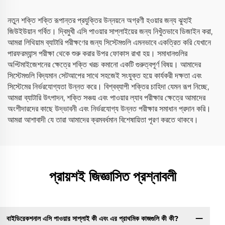
নতুন শক্তি শক্তি রূপান্তর প্রযুক্তির উন্নয়নে অগ্রণী হওয়ার জন্য ঝুহাই
জিউইউয়ান গর্বিত। দ্বিমুখী এসি পাওয়ার সাপ্লাইয়ের জন্য নিখুঁতভাবে ডিজাইন করা,
আমরা লিথিয়াম ব্যাটারি পরীক্ষণের জন্য সিস্টেমগুলি এমনভাবে একত্রিত করি যেখানে
পারফরম্যান্স পরীক্ষা থেকে শুরু করার উপর ফোকাস রাখা হয়। সমাধানগুলির
অপ্টিমাইজেশনের ক্ষেত্রে শক্তি খরচ কমানো একটি গুরুত্বপূর্ণ বিষয়। আমাদের
সিস্টেমগুলি বিদ্যমান সেটআপের সাথে সহজেই সংযুক্ত হয়ে কার্যকরী দক্ষতা এবং
সিস্টেমের নির্ভরযোগ্যতা উন্নত করে। বিশ্বব্যাপী শক্তির চাহিদা যেমন রূপ নিচ্ছে,
আমরা ব্যাটারি উৎপাদন, শক্তি সঞ্চয় এবং পাওয়ার ল্যাব পরীক্ষার ক্ষেত্রে আমাদের
অংশীদারদের কাছে উদ্ভাবনী এবং নির্ভরযোগ্য উন্নত পরীক্ষার সমাধান প্রদান করি।
আমরা আশাবাদী যে তারা আমাদের ক্রমবর্ধমান বিশেষায়িতা পূরণ করতে থাকবে।
প্রায়শই জিজ্ঞাসিত প্রশ্নাবলী
বাইডিরেকশনাল এসি পাওয়ার সাপ্লাই কী এবং এর প্রাথমিক কাজগুলি কী কী?