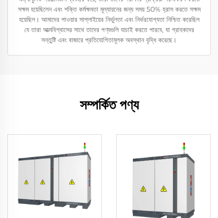
সক্ষম হয়েছিলেন এবং শক্তি কর্মক্ষমতা মূল্যায়নের জন্য সময় 50% হ্রাস করতে সক্ষম
হয়েছিল। আমাদের পাওয়ার সাপ্লাইয়ের নির্ভুলতা এবং নির্ভরযোগ্যতা নিশ্চিত করেছিল
যে তারা আত্মবিশ্বাসের সাথে তাদের পণ্যগুলি যাচাই করতে পারবে, যা গ্রাহকদের
সন্তুষ্টি এবং বাজারে প্রতিযোগিতামূলক অবস্থান বৃদ্ধি করেছে।
সম্পর্কিত পণ্য