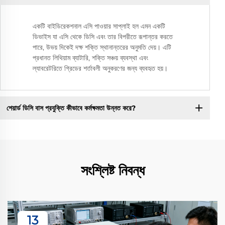
একটি বাইডিরেকশনাল এসি পাওয়ার সাপ্লাই হল এমন একটি
ডিভাইস যা এসি থেকে ডিসি এবং তার বিপরীতে রূপান্তর করতে
পারে, উভয় দিকেই দক্ষ শক্তি স্থানান্তরের অনুমতি দেয়। এটি
প্রধানত লিথিয়াম ব্যাটারি, শক্তি সঞ্চয় ব্যবস্থা এবং
ল্যাবরেটরিতে গ্রিডের শর্তাবলী অনুকরণের জন্য ব্যবহৃত হয়।
শেয়ার্ড ডিসি বাস প্রযুক্তি কীভাবে কর্মক্ষমতা উন্নত করে?
সংশ্লিষ্ট নিবন্ধ
13