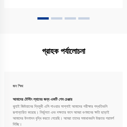
গ্রাহক পর্যালোচনা
জন স্মিথ
আমাদের টেস্টিং ল্যাবের জন্য একটি গেম চেঞ্জার
ঝুহাই জিউয়ানের দ্বিমুখী এসি পাওয়ার সাপ্লাই আমাদের পরীক্ষার পদ্ধতিগুলি
রূপান্তরিত করেছে। নির্ভুলতা এবং দক্ষতার ফলে আমরা গুণমানের ক্ষতি ছাড়াই
আমাদের উৎপাদন বৃদ্ধি করতে পেরেছি। আমরা তাদের সমাধানগুলি উচ্চতর পরামর্শ
দিচ্ছি।