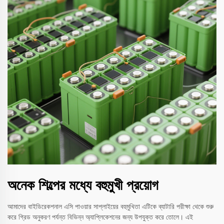
অনেক শিল্পের মধ্যে বহুমুখী প্রয়োগ
আমাদের বাইডিরেকশনাল এসি পাওয়ার সাপ্লাইয়ের বহুমুখিতা এটিকে ব্যাটারি পরীক্ষা থেকে শুরু
করে গ্রিড অনুকরণ পর্যন্ত বিভিন্ন অ্যাপ্লিকেশনের জন্য উপযুক্ত করে তোলে। এই