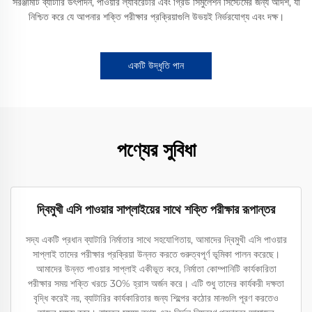
সরঞ্জামটি ব্যাটারি উৎপাদন, পাওয়ার ল্যাবরেটরি এবং গ্রিড সিমুলেশন সিস্টেমের জন্য আদর্শ, যা
নিশ্চিত করে যে আপনার শক্তি পরীক্ষার প্রক্রিয়াগুলি উভয়ই নির্ভরযোগ্য এবং দক্ষ।
একটি উদ্ধৃতি পান
পণ্যের সুবিধা
দ্বিমুখী এসি পাওয়ার সাপ্লাইয়ের সাথে শক্তি পরীক্ষার রূপান্তর
সদ্য একটি প্রধান ব্যাটারি নির্মাতার সাথে সহযোগিতায়, আমাদের দ্বিমুখী এসি পাওয়ার
সাপ্লাই তাদের পরীক্ষার প্রক্রিয়া উন্নত করতে গুরুত্বপূর্ণ ভূমিকা পালন করেছে।
আমাদের উন্নত পাওয়ার সাপ্লাই একীভূত করে, নির্মাতা কোম্পানিটি কার্যকারিতা
পরীক্ষার সময় শক্তি খরচে 30% হ্রাস অর্জন করে। এটি শুধু তাদের কার্যকরী দক্ষতা
বৃদ্ধি করেই নয়, ব্যাটারির কার্যকারিতার জন্য শিল্পের কঠোর মানগুলি পূরণ করতেও