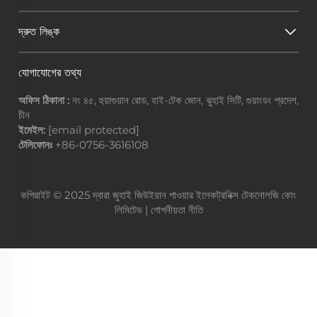
দ্রুত লিঙ্ক
যোগাযোগের তথ্য
অফিস ঠিকানা :
নং ৪৫, হুয়াগুয়ান রোড, হাই-টেক জোন, ঝুহাই সিটি, গুয়াংডং প্রদেশ,
চীন
ইমেইল:
[email protected]
টেলিফোনঃ
+86-0756-3616108
কপিরাইট © 2025 দ্বারা জুহাই জিউইয়ান পাওয়ার ইলেকট্রনিক্স টেকনোলজি কোং
লিমিটেড |
গোপনীয়তা নীতি