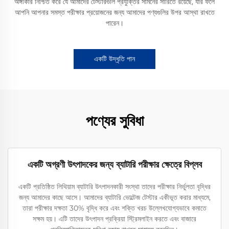
অঙ্গীকার নিশ্চিত করে যে আমাদের টেস্টারগুলি প্রযুক্তির সামনের সারিতে রয়েছে, যার ফলে
আপনি আপনার সমস্ত পরীক্ষার প্রয়োজনের জন্য আমাদের পণ্যগুলির উপর আস্থা রাখতে
পারেন।
একটি উদ্ধৃতি পান
পণ্যের সুবিধা
একটি অগ্রণী উৎপাদকের জন্য ব্যাটারি পরীক্ষার ক্ষেত্রে বিপ্লব
একটি প্রতিষ্ঠিত লিথিয়াম ব্যাটারি উৎপাদনকারী সংস্থা তাদের পরীক্ষার নির্ভুলতা বৃদ্ধির
জন্য আমাদের কাছে আসে। আমাদের ব্যাটারি ভোল্টেজ টেস্টার একীভূত করার মাধ্যমে,
তারা পরীক্ষার দক্ষতা 30% বৃদ্ধি করে এবং শক্তি খরচ উল্লেখযোগ্যভাবে কমাতে
সক্ষম হয়। এটি তাদের উৎপাদন প্রক্রিয়া স্ট্রিমলাইন করতে এবং বাজারে