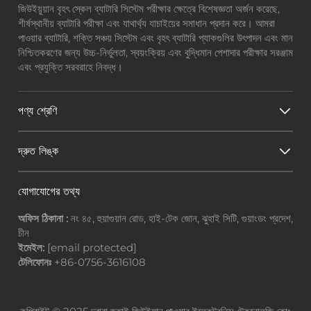
জিউইয়ুয়ান বৃহৎ স্কেল ব্যাটারি সিস্টেম পরীক্ষার ক্ষেত্রে বিশেষজ্ঞতা অর্জন করেছে,
শীর্ষস্থানীয় ব্যাটারি পরীক্ষা এবং যাথার্থ্য যাচাইয়ের সমাধান প্রদান করে। আমরা
পাওয়ার ব্যাটারি, শক্তি সঞ্চয় সিস্টেম এবং বৃহৎ ব্যাটারি প্যাকগুলির উৎপাদন এবং মান
নিশ্চিতকরণের জন্য উচ্চ-নির্ভুলতা, স্বয়ংক্রিয় এবং বুদ্ধিমান পেশাদার পরীক্ষার সরঞ্জাম
এবং প্রযুক্তি সরবরাহে নিবদ্ধ।
পণ্য শ্রেণি
দ্রুত লিঙ্ক
যোগাযোগের তথ্য
অফিস ঠিকানা :
নং ৪৫, হুয়াগুয়ান রোড, হাই-টেক জোন, ঝুহাই সিটি, গুয়াংডং প্রদেশ,
চীন
ইমেইল:
[email protected]
টেলিফোনঃ
+86-0756-3616108