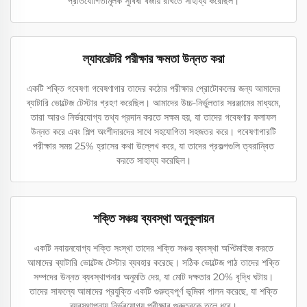
প্রতিযোগিতামূলক সুবিধা বজায় রাখতে সাহায্য করেছিল।
ল্যাবরেটরি পরীক্ষার ক্ষমতা উন্নত করা
একটি শক্তি গবেষণা গবেষণাগার তাদের কঠোর পরীক্ষার প্রোটোকলের জন্য আমাদের
ব্যাটারি ভোল্টেজ টেস্টার গ্রহণ করেছিল। আমাদের উচ্চ-নির্ভুলতার সরঞ্জামের মাধ্যমে,
তারা আরও নির্ভরযোগ্য তথ্য প্রদান করতে সক্ষম হয়, যা তাদের গবেষণার ফলাফল
উন্নত করে এবং শিল্প অংশীদারদের সাথে সহযোগিতা সহজতর করে। গবেষণাগারটি
পরীক্ষার সময় 25% হ্রাসের কথা উল্লেখ করে, যা তাদের প্রকল্পগুলি ত্বরান্বিত
করতে সাহায্য করেছিল।
শক্তি সঞ্চয় ব্যবস্থা অনুকূলায়ন
একটি নবায়নযোগ্য শক্তি সংস্থা তাদের শক্তি সঞ্চয় ব্যবস্থা অপ্টিমাইজ করতে
আমাদের ব্যাটারি ভোল্টেজ টেস্টার ব্যবহার করেছে। সঠিক ভোল্টেজ পাঠ তাদের শক্তি
সম্পদের উন্নত ব্যবস্থাপনার অনুমতি দেয়, যা মোট দক্ষতার 20% বৃদ্ধি ঘটায়।
তাদের সাফল্যে আমাদের প্রযুক্তি একটি গুরুত্বপূর্ণ ভূমিকা পালন করেছে, যা শক্তি
ব্যবস্থাপনায় নির্ভরযোগ্য পরীক্ষার গুরুত্বকে তুলে ধরে।