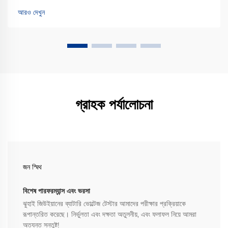
বিষয়। এটি আপনাকে আরও বলে দেয় কিভাবে...
আরও দেখুন
গ্রাহক পর্যালোচনা
জন স্মিথ
বিশেষ পারফরম্যান্স এবং ভরসা
ঝুহাই জিউইয়ানের ব্যাটারি ভোল্টেজ টেস্টার আমাদের পরীক্ষার প্রক্রিয়াকে
রূপান্তরিত করেছে। নির্ভুলতা এবং দক্ষতা অতুলনীয়, এবং ফলাফল নিয়ে আমরা
অত্যন্ত সন্তুষ্ট!