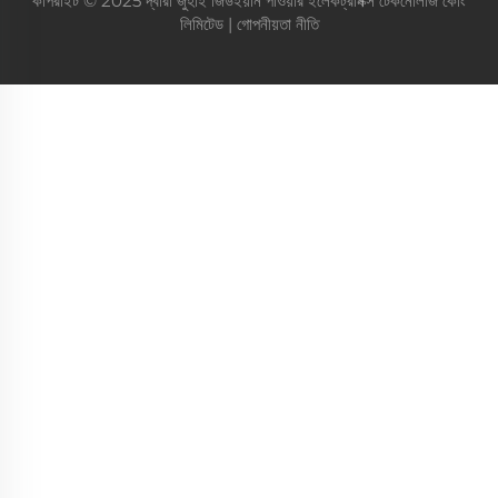
কপিরাইট © 2025 দ্বারা জুহাই জিউইয়ান পাওয়ার ইলেকট্রনিক্স টেকনোলজি কোং
লিমিটেড |
গোপনীয়তা নীতি