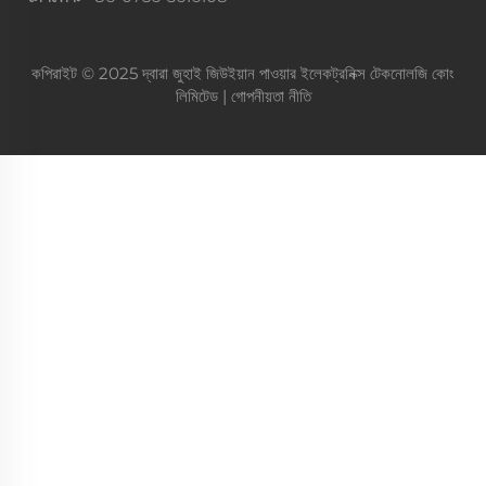
কপিরাইট © 2025 দ্বারা জুহাই জিউইয়ান পাওয়ার ইলেকট্রনিক্স টেকনোলজি কোং
লিমিটেড |
গোপনীয়তা নীতি