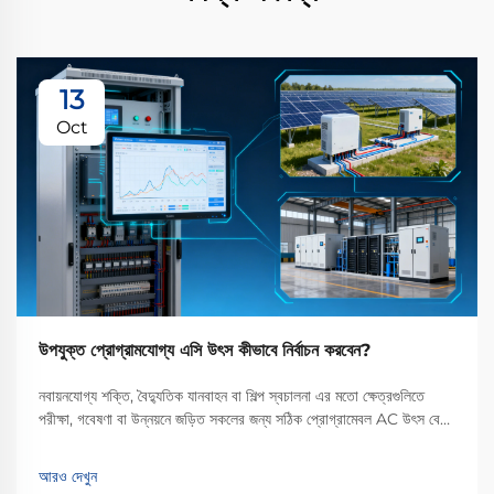
13
Oct
উপযুক্ত প্রোগ্রামযোগ্য এসি উৎস কীভাবে নির্বাচন করবেন?
নবায়নযোগ্য শক্তি, বৈদ্যুতিক যানবাহন বা শিল্প স্বচালনা এর মতো ক্ষেত্রগুলিতে
পরীক্ষা, গবেষণা বা উন্নয়নে জড়িত সকলের জন্য সঠিক প্রোগ্রামেবল AC উৎস বেছে
নেওয়া একটি গুরুত্বপূর্ণ সিদ্ধান্ত। এই ধরনের সরঞ্জাম শুধু বিদ্যুৎ সরবরাহ করার চেয়ে
আরও বেশি কিছু করে...
আরও দেখুন