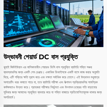
উদ্ভাবনী শেয়ার্ড DC বাস প্রযুক্তি
ঝুহাই জিউইউয়ান এর মালিকানাধীন শেয়ারড ডিসি বাস প্রযুক্তি ব্যাটারি শক্তি সঞ্চয়
ব্যবস্থাগুলির জন্য একটি গেম চেঞ্জার। একাধিক ডিভাইসকে একটি বাসে কাজ করার অনুমতি
দিয়ে, এটি শক্তির ক্ষতি হ্রাস করে এবং দক্ষতা সর্বাধিক করে তোলে। এই উদ্ভাবন শুধুমাত্র
অপারেটিং খরচ কমাতে পারে না, তবে ব্যাটারি পরীক্ষা এবং উত্পাদন প্রক্রিয়াগুলির সামগ্রিক
কর্মক্ষমতাও উন্নত করে। গ্রাহকরা পরীক্ষার নির্ভুলতা এবং উৎপাদন চক্রের গতি বাড়ানোর
সুবিধার জন্য আমাদের প্রযুক্তি ব্যবহার করে যা শক্তি বাজারে প্রতিযোগিতামূলক থাকার জন্য
অপরিহার্য।