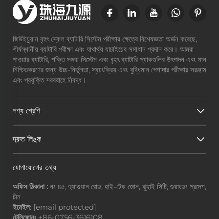
জিউইয়ুয়ান বৃহৎ স্কেল ব্যাটারি সিস্টেম পরীক্ষার ক্ষেত্রে বিশেষজ্ঞতা অর্জন করেছে,
শীর্ষস্থানীয় ব্যাটারি পরীক্ষা এবং যাথার্থ্য যাচাইয়ের সমাধান প্রদান করে। আমরা
পাওয়ার ব্যাটারি, শক্তি সঞ্চয় সিস্টেম এবং বৃহৎ ব্যাটারি প্যাকগুলির উৎপাদন এবং মান
নিশ্চিতকরণের জন্য উচ্চ-নির্ভুলতা, স্বয়ংক্রিয় এবং বুদ্ধিমান পেশাদার পরীক্ষার সরঞ্জাম
এবং প্রযুক্তি সরবরাহে নিবদ্ধ।
পণ্য শ্রেণি
দ্রুত লিঙ্ক
যোগাযোগের তথ্য
অফিস ঠিকানা :
নং ৪৫, হুয়াগুয়ান রোড, হাই-টেক জোন, ঝুহাই সিটি, গুয়াংডং প্রদেশ,
চীন
ইমেইল:
[email protected]
টেলিফোনঃ
+86-0756-3616108