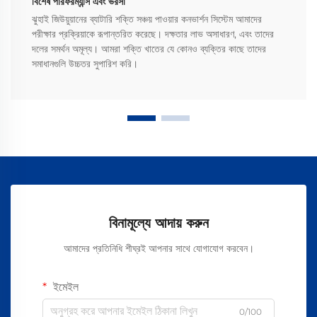
বিশেষ পারফরম্যান্স এবং ভরসা
ঝুহাই জিউয়ুয়ানের ব্যাটারি শক্তি সঞ্চয় পাওয়ার কনভার্শন সিস্টেম আমাদের
পরীক্ষার প্রক্রিয়াকে রূপান্তরিত করেছে। দক্ষতার লাভ অসাধারণ, এবং তাদের
দলের সমর্থন অমূল্য। আমরা শক্তি খাতের যে কোনও ব্যক্তির কাছে তাদের
সমাধানগুলি উচ্চতর সুপারিশ করি।
বিনামূল্যে আদায় করুন
আমাদের প্রতিনিধি শীঘ্রই আপনার সাথে যোগাযোগ করবেন।
ইমেইল
0/100