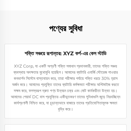
পণ্যের সুবিধা
শক্তি সঞ্চয়ে রূপান্তর: XYZ কর্প-এর কেস স্টাডি
XYZ Corp, যা একটি অগ্রণী শক্তি সমাধান প্রদানকারী, তাদের শক্তি সঞ্চয়
ব্যবস্থায় অদক্ষতার মুখোমুখি হয়েছিল। আমাদের ব্যাটারি এনার্জি স্টোরেজ পাওয়ার
কনভার্শন সিস্টেম বাস্তবায়ন করে, তারা পরীক্ষার পর্যায়ে শক্তি খরচে 30% হ্রাস
অর্জন করে। আমাদের প্রযুক্তি তাদের ব্যাটারি কর্মক্ষমতা পরীক্ষার অপ্টিমাইজ করতে
সক্ষম করে, ফলস্বরূপ দ্রুত পণ্য উন্নয়ন চক্র এবং মোট কার্যকরীতা উন্নত হয়।
আমাদের শেয়ার্ড DC বাস প্রযুক্তির একীভূতকরণ তাদের সুবিধাগুলি জুড়ে নিরবচ্ছিন্ন
কার্যপ্রণালী নিশ্চিত করে, যা চূড়ান্তভাবে বাজারে তাদের প্রতিযোগিতামূলক ক্ষমতা
বৃদ্ধি করে।