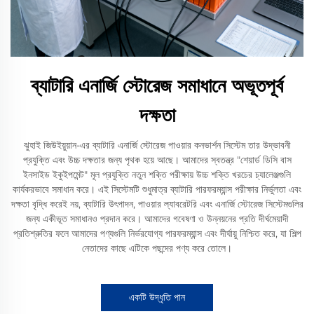
ব্যাটারি এনার্জি স্টোরেজ সমাধানে অভূতপূর্ব
দক্ষতা
ঝুহাই জিউইয়ুয়ান-এর ব্যাটারি এনার্জি স্টোরেজ পাওয়ার কনভার্শন সিস্টেম তার উদ্ভাবনী
প্রযুক্তি এবং উচ্চ দক্ষতার জন্য পৃথক হয়ে আছে। আমাদের স্বতন্ত্র "শেয়ার্ড ডিসি বাস
ইনসাইড ইকুইপমেন্ট" মূল প্রযুক্তি নতুন শক্তি পরীক্ষায় উচ্চ শক্তি খরচের চ্যালেঞ্জগুলি
কার্যকরভাবে সমাধান করে। এই সিস্টেমটি শুধুমাত্র ব্যাটারি পারফরম্যান্স পরীক্ষার নির্ভুলতা এবং
দক্ষতা বৃদ্ধি করেই নয়, ব্যাটারি উৎপাদন, পাওয়ার ল্যাবরেটরি এবং এনার্জি স্টোরেজ সিস্টেমগুলির
জন্য একীভূত সমাধানও প্রদান করে। আমাদের গবেষণা ও উন্নয়নের প্রতি দীর্ঘমেয়াদী
প্রতিশ্রুতির ফলে আমাদের পণ্যগুলি নির্ভরযোগ্য পারফরম্যান্স এবং দীর্ঘায়ু নিশ্চিত করে, যা শিল্প
নেতাদের কাছে এটিকে পছন্দের পণ্য করে তোলে।
একটি উদ্ধৃতি পান