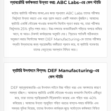
ল্যাবরেটরি কর্মক্ষমতা উন্নত করা: ABC Labs-এর কেস স্টাডি
কঠোর ব্যাটারি পরীক্ষার মানদণ্ডের জন্য প্রখ্যাত ABC Labs তাদের পরীক্ষার
নির্ভুলতা উন্নত করতে এবং খরচ হ্রাস করতে একটি সমাধান খুঁজছিল। আমাদের
ব্যাটারি এনার্জি স্টোরেজ পাওয়ার কনভার্শন সিস্টেম গ্রহণ করার পর, তারা পরীক্ষার
নির্ভুলতায় 25% বৃদ্ধি লক্ষ্য করে। উচ্চ-দক্ষতার কনভার্টারগুলি শক্তির অপচয় কমিয়ে
আনে, যা আরও টেকসই কার্যক্রমের অনুমতি দেয়। গ্রিডের শর্তাবলী সঠিকভাবে
অনুকরণ করার সিস্টেমের ক্ষমতা DEF Manufacturing-কে তাদের পরীক্ষার
পদ্ধতি উদ্ভাবনের জন্য প্রয়োজনীয় নমনীয়তা প্রদান করে, যা ব্যাটারি গবেষণায়
তাদের নেতৃত্বের অবস্থান নিশ্চিত করে।
ব্যাটারি উৎপাদনে বিপ্লব: DEF Manufacturing-এর
কেস স্টাডি
DEF ম্যানুফ্যাকচারিং-এর উৎপাদন লাইনে উচ্চ শক্তি খরচ এবং অদক্ষতার কারণে
সমস্যা হচ্ছিল। আমাদের ব্যাটারি এনার্জি স্টোরেজ পাওয়ার কনভার্সন সিস্টেম একীভূত
করে, তারা তাদের প্রক্রিয়াগুলি স্ট্রিমলাইন করেছে এবং শক্তি খরচ 40%
কমিয়েছে। আমাদের উন্নত প্রযুক্তি শক্তি খরচের বাস্তব-সময়ে মনিটরিং এবং
সমন্বয় সুবিধা দিয়েছে, তাদের উৎপাদন কার্যক্রম জুড়ে সর্বোত্তম কর্মক্ষমতা নিশ্চিত