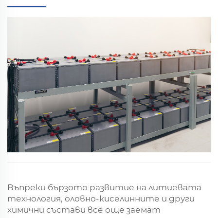
Въпреки бързото развитие на литиевата
технология, оловно-киселинните и други
химични състави все още заемат