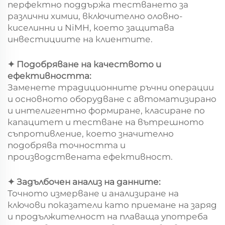
перфектно поддържа тестването за
различни химии, включително оловно-
киселинни и NiMH, което защитава
инвестициите на клиентите.
✦ Подобряване на качеството и
ефективността:
Заменете традиционните ръчни операции
и основното оборудване с автоматизирано
и интелигентно формиране, класиране по
капацитет и тестване на вътрешното
съпротивление, което значително
подобрява точността и
производствената ефективност.
✦ Задълбочен анализ на данните:
Точното измерване и анализиране на
ключови показатели като приемане на заряд
и продължителност на плаваща употреба