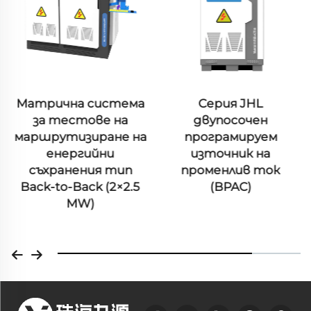
Матрична система
Серия JHL
за тестове на
двупосочен
маршрутизиране на
програмируем
енергийни
източник на
съхранения тип
променлив ток
Back-to-Back (2×2.5
(BPAC)
MW)