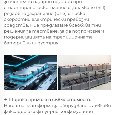
значителни пазарни позиции при
стартиране, осветление и запалване (SLI),
резервно захранване (UPS) и ниско
скоростни електрически превозни
средства. Ние предлагаме всеобхватни
решения за тестване, за да подпомогнем
модернизацията на традиционната
батерийна индустрия.
✦ Широка приложна съвместимост:
Нашата платформа за оборудване с гъвкави
фиксации и софтуерни конфигурации