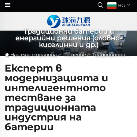
BG
Традиционни батерии и
енергийни решения (оловно-
киселинни и др.)
Начална страница
>
Решение
>
Традиционни батерии и енергийни решения (оловно-киселинни и др.)
Експерт в
модернизацията и
интелигентното
тестване за
традиционната
индустрия на
батерии