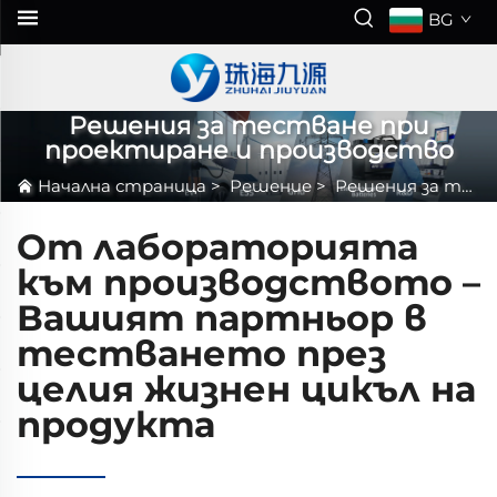
BG
Решения за тестване при
проектиране и производство
Начална страница
>
Решение
>
Решения за тестване при проектиране и производство
От лабораторията
към производството –
Вашият партньор в
тестването през
целия жизнен цикъл на
продукта