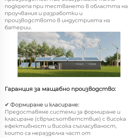
подкрепа при тестването в областта на
проучвания и разработки и
производството в индустрията на
батерии.
Гаранция за мащабно производство:
✔ Формиране и класиране:
Предоставяме системи за формиране и
класиране (свръхсъответствие) с висока
ефективност и висока съгласуваност,
които са неразделна част от