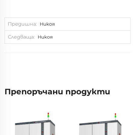
Предишна
Никоя
Следваща
Никоя
Препоръчани продукти