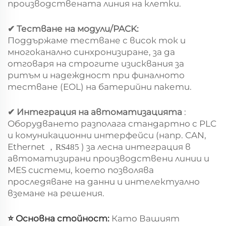
производствената линия на клетки.
✔ Тестване на модули/PACK:
Поддържаме тестване с висок ток и
многоканално синхронизиране, за да
отговаря на строгите изисквания за
ритъм и надеждност при финалното
тестване (EOL) на батерийни пакети.
✔ Интеграция на автоматизацията
:
Оборудването разполага стандартно с PLC
и комуникационни интерфейси (напр. CAN,
Ethernet
) за лесна интеграция в
，
RS485
автоматизирани производствени линии и
MES системи, което позволява
проследяване на данни и интелектуално
вземане на решения.
⭐ Основна стойност:
Като Вашият