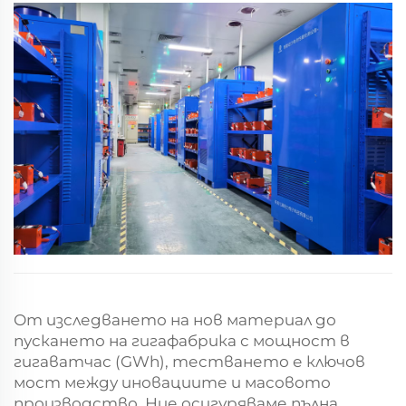
От изследването на нов материал до
пускането на гигафабрика с мощност в
гигаватчас (GWh), тестването е ключов
мост между иновациите и масовото
производство. Ние осигуряваме пълна