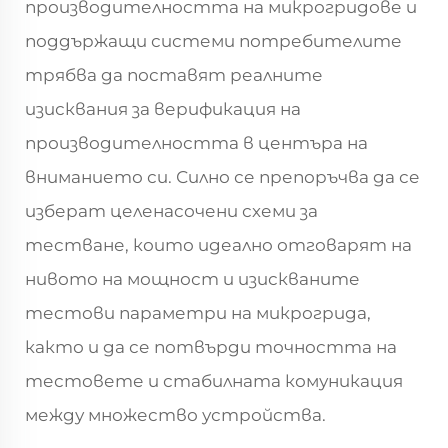
производителността на микрогридове и
поддържащи системи потребителите
трябва да поставят реалните
изисквания за верификация на
производителността в центъра на
вниманието си. Силно се препоръчва да се
изберат целенасочени схеми за
тестване, които идеално отговарят на
нивото на мощност и изискваните
тестови параметри на микрогрида,
както и да се потвърди точността на
тестовете и стабилната комуникация
между множество устройства.