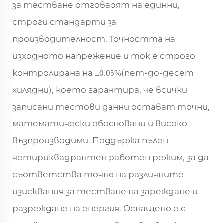
за тестване отговарят на единни,
строги стандарти за
производителност. Точността на
изходното напрежение и ток е строго
контролирана на
(пет-до-десет
±0.05%
хилядни), което гарантира, че всички
записани тестови данни остават точни,
математически обосновани и високо
възпроизводими. Поддържа пълен
четириквадрантен работен режим, за да
съответства точно на различните
изисквания за тестване на зареждане и
разреждане на енергия. Оснащено е с