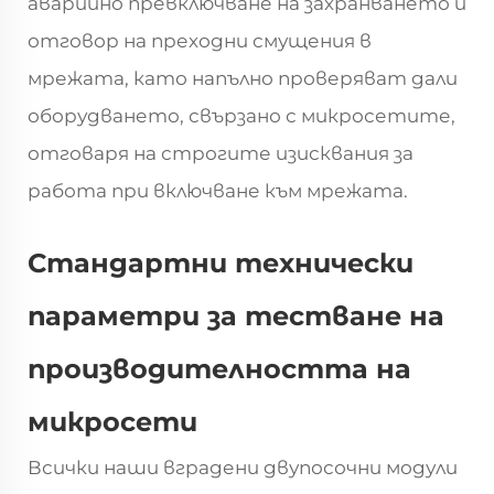
аварийно превключване на захранването и
отговор на преходни смущения в
мрежата, като напълно проверяват дали
оборудването, свързано с микросетите,
отговаря на строгите изисквания за
работа при включване към мрежата.
Стандартни технически
параметри за тестване на
производителността на
микросети
Всички наши вградени двупосочни модули