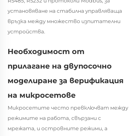
RS485, RS232 и протоколи Modbus, за
установяване на стабилна управляваща
връзка между множество изпитателни
устройства.
Необходимост от
прилагане на двупосочно
моделиране за верификация
на микросетове
Микросетите често превключват между
режимите на работа, свързани с
мрежата, и островните режими, а