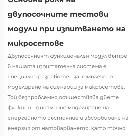
двупосочните тестови
модули при изпитването на
микросетове
Двупосочният функционален модул вътре
в нашата изпитателна система е
специално разработен за комплексно
моделиране на сценарии за микросетове.
Той безпроблемно осъществява двете
функции – динамично моделиране на
енергийното състояние и абсорбиране на
енергия от натоварването, като точно