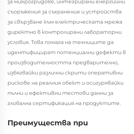
за микрогридове, интегрирани енергийни
съоръжения за съхранение и устройства
за свързване към електрическата мрежа
директно в контролирани лабораторни
условия. Това помага на техниците да
идентифицират потенциални дефекти в
производителността предварително,
избягвайки различни скрити оперативни
рискове на реалния обект и осигурявайки
пълни и ефективни тестови данни за
глобална сертификация на продуктите.
Преимущества при