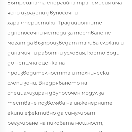
вътрешната енергийна трансмисия има
ясно изразени двупосочни
характеристики. Традиционните
еднопосочни методи за тестване не
могат да възпроизведат такива сложни и
динамични работни условия, което води
до непълна оценка на
производителността и технически
слепи зони. Внедряването на
специализиран двупосочен модул за
тестване позволява на инженерните
екипи ефективно да симулират
регулиране на пиковата мощност,