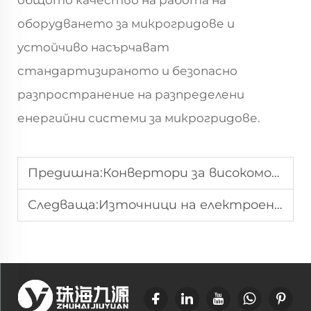
общото качество на работа на
оборудването за микрогридове и
устойчиво насърчават
стандартизираното и безопасно
разпространение на разпределени
енергийни системи за микрогридове.
Предишна:
Конвертори за високомощно съхранение на енергия PCS
Следваща:
Източници на електроенергия за симулация на електрическата мрежа: Какво ги прави незаменими за изпитанията на системи за съхранение на енергия?