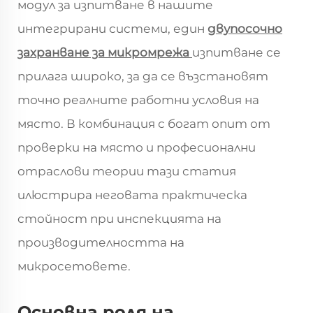
модул за изпитване в нашите
интегрирани системи, един
двупосочно
захранване за микромрежа
изпитване се
прилага широко, за да се възстановят
точно реалните работни условия на
място. В комбинация с богат опит от
проверки на място и професионални
отраслови теории тази статия
илюстрира неговата практическа
стойност при инспекцията на
производителността на
микросетовете.
Основна роля на