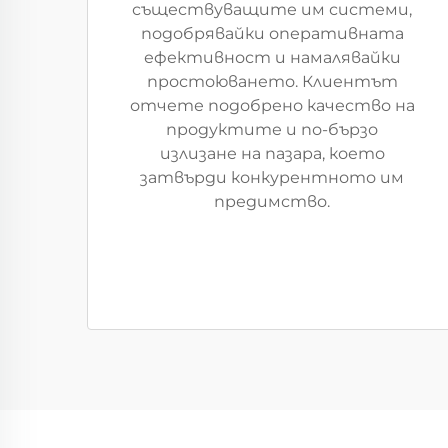
съществуващите им системи,
подобрявайки оперативната
ефективност и намалявайки
простоюването. Клиентът
отчете подобрено качество на
продуктите и по-бързо
излизане на пазара, което
затвърди конкурентното им
предимство.