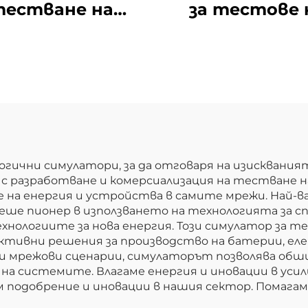
естване на
за тестове 
ектрическите
маршрутизир
рактеристики
на енергий
на литиеви
съхранения 
атерии (100V)
Back-to-Back (3
MW)
огични симулатори, за да отговаря на изисквания
ме с разработване и комерсиализация на тестван
е на енергия и устройства в самите мрежи. Най-в
ше пионер в използването на технологията за сп
нологиите за нова енергия. Този симулатор за те
ктивни решения за производство на батерии, ел
ни мрежови сценарии, симулаторът позволява обш
 системите. Влагаме енергия и иновации в усил
 подобрение и иновации в нашия сектор. Помага