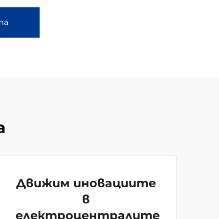
та
а
Движим иновациите
в
електроцентралите