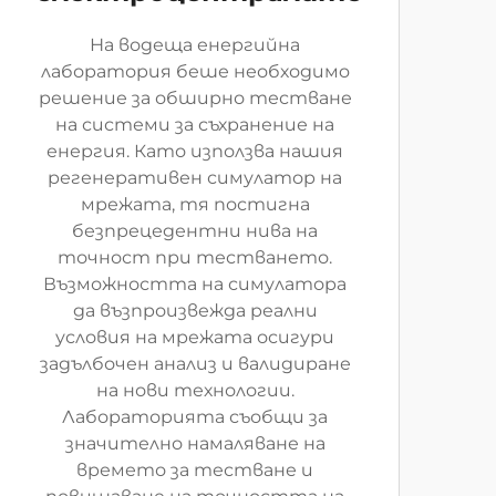
На водеща енергийна
лаборатория беше необходимo
решение за обширно тестване
на системи за съхранение на
енергия. Като използва нашия
регенеративен симулатор на
мрежата, тя постигна
безпрецедентни нива на
точност при тестването.
Възможността на симулатора
да възпроизвежда реални
условия на мрежата осигури
задълбочен анализ и валидиране
на нови технологии.
Лабораторията съобщи за
значително намаляване на
времето за тестване и