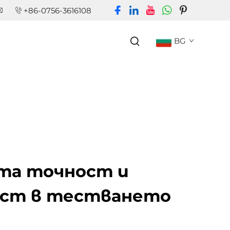
+86-0756-3616108
BG
та точност и
ст в тестването