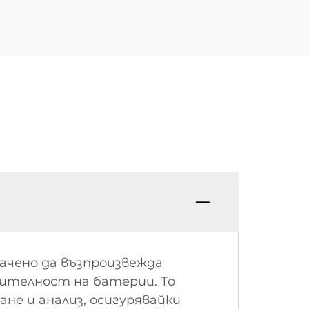
чено да възпроизвежда
дителност на батерии. То
не и анализ, осигурявайки