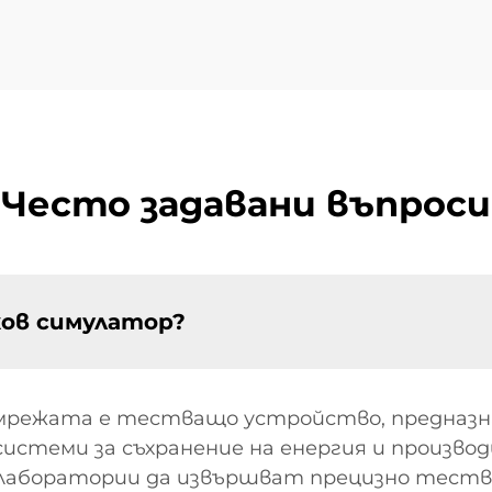
Често задавани въпроси
жов симулатор?
мрежата е тестващо устройство, предназна
системи за съхранение на енергия и произво
 лаборатории да извършват прецизно тества