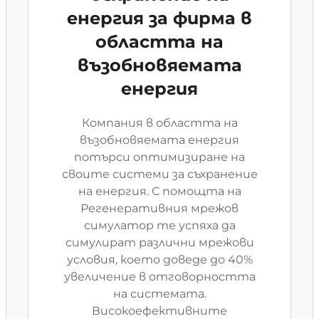
енергия за фирма в
областта на
възобновяемата
енергия
Компания в областта на
възобновяемата енергия
потърси оптимизиране на
своите системи за съхранение
на енергия. С помощта на
Регенеративния мрежов
симулатор те успяха да
симулират различни мрежови
условия, което доведе до 40%
увеличение в отговорността
на системата.
Високоефективните