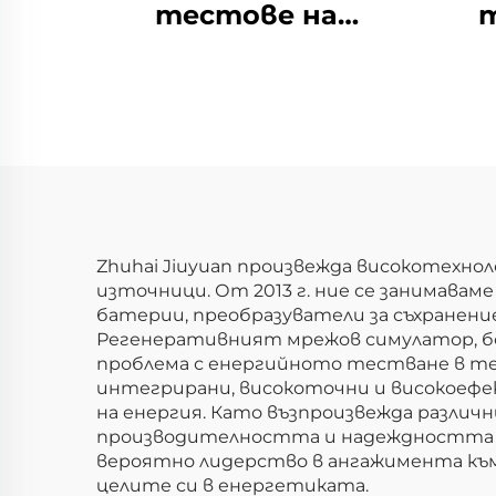
тестове на
т
електрически
ел
параметри на
ха
литиеви батерии
(1500V)
б
Zhuhai Jiuyuan произвежда високотехнол
източници. От 2013 г. ние се занимава
батерии, преобразуватели за съхранени
Регенеративният мрежов симулатор, бе
проблема с енергийното тестване в тех
интегрирани, високоточни и високоефе
на енергия. Като възпроизвежда различ
производителността и надеждността на
вероятно лидерство в ангажимента към
целите си в енергетиката.