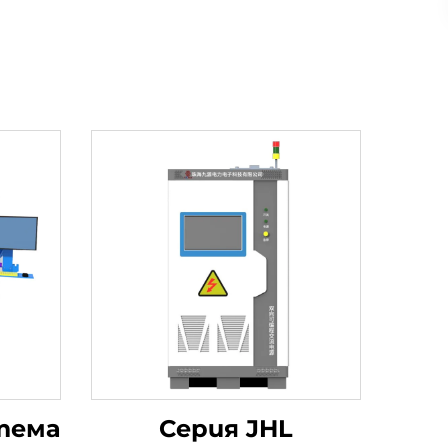
тема
Серия JHL