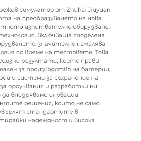
ежов симулатор от Zhuhai Jiuyuan
тта на преобразуването на нова
нтното изпитвателно оборудване.
ехнология, включваща споделена
орудването, значително намалява
ргия по време на тестовете. Това
ецизни резултати, което прави
ален за производство на батерии,
ии и системи за съхранение на
 за проучвания и разработки ни
 да внедряваме иновации,
ентите решения, които не само
дхвърлят стандартите в
тирайки надеждност и висока