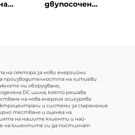
на
двупосочен
ане
програмируем
ни
източник на
тип
променлив ток
×2.5
(BPAC)
та на сектора за нови енергийни
е на производителността на литиеви
ажното ни оборудване,
оделена DC шина, която решава
стване на нова енергия осигурява
ектроцентрали и системи за съхранение
ирно тестване и оценка на
ията на нашите клиенти и най-
ме на клиентите си да постигнат