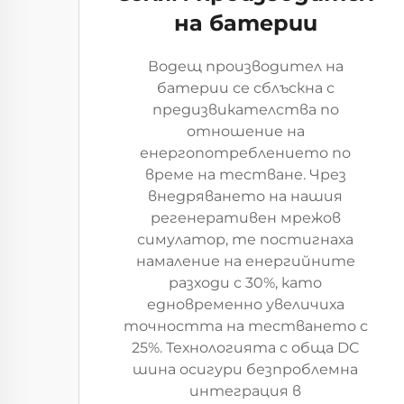
на батерии
Водещ производител на
батерии се сблъскна с
предизвикателства по
отношение на
енергопотреблението по
време на тестване. Чрез
внедряването на нашия
регенеративен мрежов
симулатор, те постигнаха
намаление на енергийните
разходи с 30%, като
едновременно увеличиха
точността на тестването с
25%. Технологията с обща DC
шина осигури безпроблемна
интеграция в