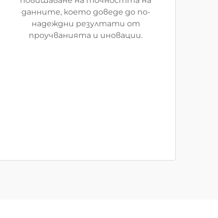
повишаване на точността на
данните, което доведе до по-
надеждни резултати от
проучванията и иновации.