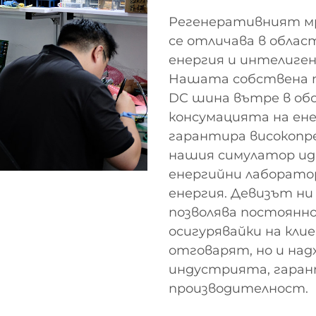
Регенеративният мр
се отличава в облас
енергия и интелиге
Нашата собствена т
DC шина вътре в об
консумацията на ене
гарантира високопр
нашия симулатор иде
енергийни лаборатор
енергия. Девизът ни
позволява постоянно
осигурявайки на кли
отговарят, но и на
индустрията, гаран
производителност.