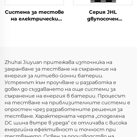
Система за тестове
Серия JHL
на електрически
двупосочен
параметри на
програмируем
литиеви батерии
източник на
(1500V)
променлив ток
(BPAC)
Zhuhai Jiuyuan притежава източника на
захранване за тестване на съхранение на
енергия за литиево-йонни батерии.
Устремът към проучване и разработка е
довел до създаването на още системи за
съхранение на енергия в батерии. Процесът
на тестване на приблизителните системи е
опростен чрез разработените решения за
тестване. Характерната черта „споделена
DC шина вътре в уреда“ се отличава с висока
енергийна ефективност и точност при
тестването. Освен за производство на