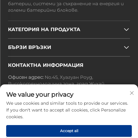
батерии, системи за съхранение на енергия и
големи батерийни блокове.
КАТЕГОРИЯ НА ПРОДУКТА
БЪРЗИ ВРЪЗКИ
КОНТАКТНА ИНФОРМАЦИЯ
Офисен адрес:
No.45, Хуагуан Роуд,
Високотехнологична зона, град Жухай,
провинция Гуандун, Китай
We value your privacy
Имейл:
[email protected]
Тел.:
+86-0756-3616108
We use cookies and similar tools to provide our services.
If you don't want to accept all cookies, click Personalize
cookies.
Всички права запазени © 2025 от Zhuhai Jiuyuan
Power Electronics Technology Co., Ltd. |
Политика
Accept all
за поверителност