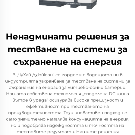
Ненадминати решения за
тестване на системи за
съхранение на енергия
В „ЧуХай Дзюйюан“ се гордеем с водещото ни в
индустрията захранване за тестване на системи за
съхранение на енергия за литиево-йонни батерии.
Нашата собствена технология „споделена DC шина
вътре в уреда“ осигурява висока прецизност и
ефективност при тестването на
производителността. Този иновативен подход не
само значително намалява консумацията на енергия,
но и подобрява надеждността и точността на
тестовите резултати. Нашите решения