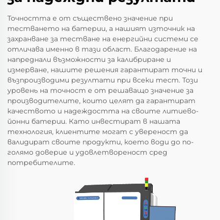
Точността е от съществено значение при
тестването на батерии, а нашият източник на
захранване за тестване на енергийни системи се
отличава именно в тази област. Благодарение на
напреднали възможности за калибриране и
измерване, нашите решения гарантират точни и
възпроизводими резултати при всеки тест. Този
уровень на точност е от решаващо значение за
производителите, които целят да гарантират
качеството и надеждостта на своите литиево-
йонни батерии. Като инвестират в нашата
технология, клиентите могат с увереност да
валидират своите продукти, което води до по-
голямо доверие и удовлетвореност сред
потребителите.