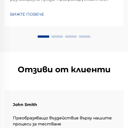
източник на напрежение се отличава с
изключителна гъвкавост при регулиране на
ВИЖТЕ ПОВЕЧЕ
изхода. За разлика от традиционните
източници с фиксиран изход, които могат да
предоставят само единично или ограничено
множество от стойности на напрежение и...
Отзиви от клиенти
John Smith
Преобразяващо въздействие върху нашите
процеси за тестване