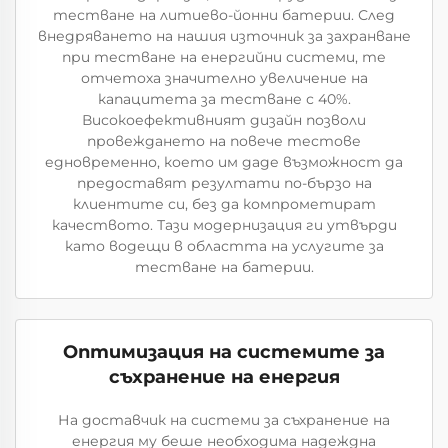
тестване на литиево-йонни батерии. След
внедряването на нашия източник за захранване
при тестване на енергийни системи, те
отчетоха значително увеличение на
капацитета за тестване с 40%.
Високоефективният дизайн позволи
провеждането на повече тестове
едновременно, което им даде възможност да
предоставят резултати по-бързо на
клиентите си, без да компрометират
качеството. Тази модернизация ги утвърди
като водещи в областта на услугите за
тестване на батерии.
Оптимизация на системите за
съхранение на енергия
На доставчик на системи за съхранение на
енергия му беше необходима надеждна