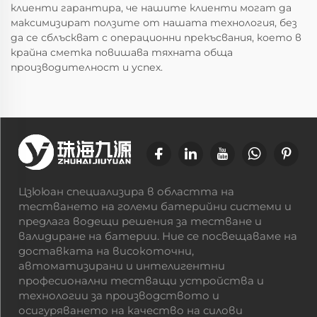
клиенти гарантира, че нашите клиенти могат да
максимизират ползите от нашата технология, без
да се сблъскват с операционни прекъсвания, което в
крайна сметка повишава тяхната обща
производителност и успех.
Цзююан специализира в областта на
тестването на големи батерийни системи и
предлага водещи решения за тестване и
валидиране на батерии. Ние се посвещаваме на
доставката на високоточни,
автоматизирани и интелигентни
професионални тестващи устройства и
технологии за производството и
осигуряването на качество на силови