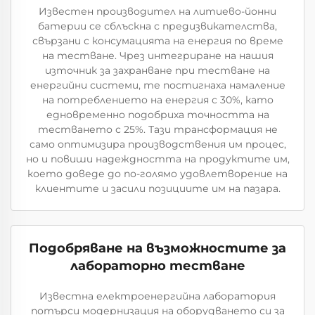
Известен производител на литиево-йонни
батерии се сблъскна с предизвикателства,
свързани с консумацията на енергия по време
на тестване. Чрез интегриране на нашия
източник за захранване при тестване на
енергийни системи, те постигнаха намаление
на потреблението на енергия с 30%, като
едновременно подобриха точността на
тестването с 25%. Тази трансформация не
само оптимизира производствения им процес,
но и повиши надеждността на продуктите им,
което доведе до по-голямо удовлетворение на
клиентите и засили позициите им на пазара.
Подобряване на възможностите за
лабораторно тестване
Известна електроенергийна лаборатория
потърси модернизация на оборудването си за