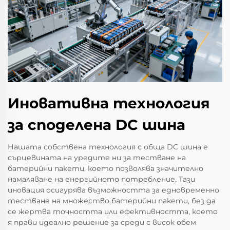
Иновативна технология
за споделена DC шина
Нашата собствена технология с обща DC шина е
сърцевината на уредите ни за тестване на
батерийни пакети, което позволява значително
намаляване на енергийното потребление. Тази
иновация осигурява възможността за едновременно
тестване на множество батерийни пакети, без да
се жертва точността или ефективността, което
я прави идеално решение за среди с висок обем