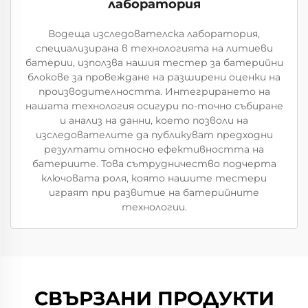
лаборатория
Водеща изследователска лаборатория,
специализирана в технологията на литиеви
батерии, използва нашия тестер за батерийни
блокове за провеждане на разширени оценки на
производителността. Интегрирането на
нашата технология осигури по-точно събиране
и анализ на данни, което позволи на
изследователите да публикуват предходни
резултати относно ефективността на
батериите. Това сътрудничество подчерта
ключовата роля, която нашите тестери
играят при развитие на батерийните
технологии.
СВЪРЗАНИ ПРОДУКТИ