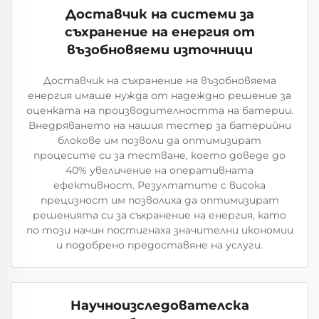
Доставчик на системи за
съхранение на енергия от
възобновяеми източници
Доставчик на съхранение на възобновяема
енергия имаше нужда от надеждно решение за
оценката на производителността на батерии.
Внедряването на нашия тестер за батерийни
блокове им позволи да оптимизират
процесите си за тестване, което доведе до
40% увеличение на оперативната
ефективност. Резултатите с висока
прецизност им позволиха да оптимизират
решенията си за съхранение на енергия, като
по този начин постигнаха значителни икономии
и подобрено предоставяне на услуги.
Научноизследователска