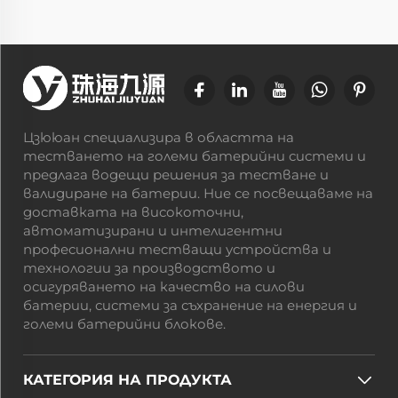
Цзююан специализира в областта на
тестването на големи батерийни системи и
предлага водещи решения за тестване и
валидиране на батерии. Ние се посвещаваме на
доставката на високоточни,
автоматизирани и интелигентни
професионални тестващи устройства и
технологии за производството и
осигуряването на качество на силови
батерии, системи за съхранение на енергия и
големи батерийни блокове.
КАТЕГОРИЯ НА ПРОДУКТА