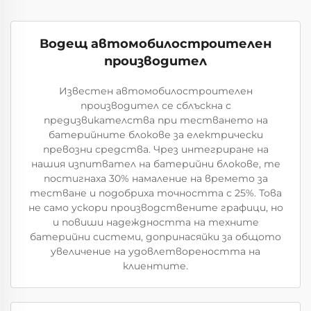
Водещ автомобилостроителен
производител
Известен автомобилостроителен
производител се сблъскна с
предизвикателства при тестването на
батерийните блокове за електрически
превозни средства. Чрез интегриране на
нашия изпитвател на батерийни блокове, те
постигнаха 30% намаление на времето за
тестване и подобриха точността с 25%. Това
не само ускори производствените графици, но
и повиши надеждността на техните
батерийни системи, допринасяйки за общото
увеличение на удовлетвореността на
клиентите.