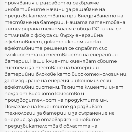
проучвания и разработки разбрахме
иновативните начини за решаване на
предизвикателствата при внедряването на
тестване на батерии. Нашата патентована
интегрирана технология с обща DC шина се
отличава с фокуса си върху енергийна
ефективност, докато икономически
ефективните решения се справят със
сложността на тестването на енергийни
батерии. Наши клиенти оценяват своите
системи за тестване на батерии и
батерийни блокове като високотехнологични,
за складиране на енергия и икономически
ефективни системи. Техните клиенти имат
полза от високото качество и
производителност на продуктите им.
Помагаме на клиентите да развиват
технологии за батерии и за съхранение на
енергия, за да отговарят на новите
предизвикателства в областта на