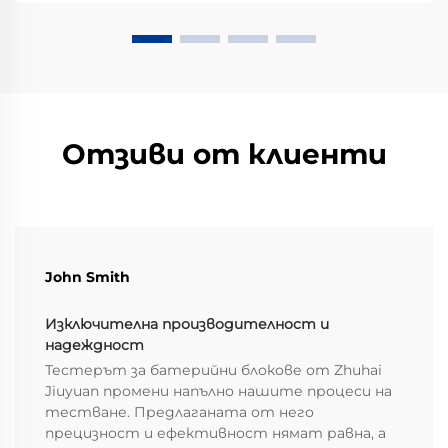
захранване. Но какво точно е програмируемо
захранване, а...
Отзиви от клиенти
John Smith
Изключителна производителност и
надеждност
Тестерът за батерийни блокове от Zhuhai
Jiuyuan промени напълно нашите процеси на
тестване. Предлаганата от него
прецизност и ефективност нямат равна, а