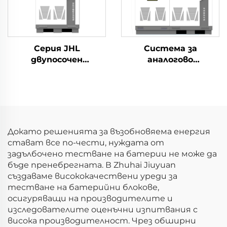
Серия JHL
Система за
двупосочен
аналогово
програмируем
захранване от
източник на
мрежата JHT серия
променлив ток
(BPAC)
Докато решенията за възобновяема енергия
стават все по-чести, нуждата от
задълбочено тестване на батерии не може да
бъде пренебрегната. В Zhuhai Jiuyuan
създаваме висококачествени уреди за
тестване на батерийни блокове,
осигуряващи на производителите и
изследователите оценъчни изпитвания с
висока производителност. Чрез обширни