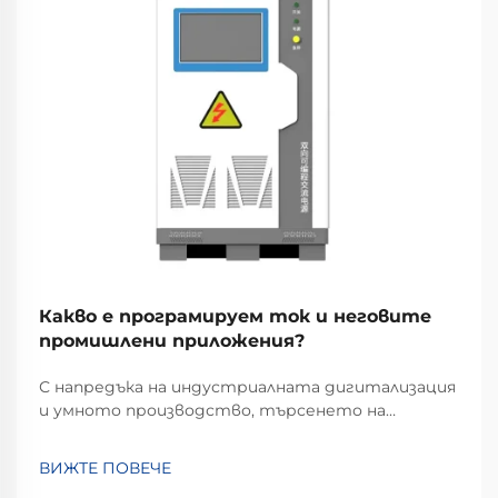
Какво е програмируем ток и неговите
промишлени приложения?
С напредъка на индустриалната дигитализация
и умното производство, търсенето на
стабилни, гъвкави и бързо регулируеми
енергийни решения никога не е било по-голямо.
ВИЖТЕ ПОВЕЧЕ
Тук идва на помощ програмируемото