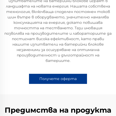
изпитвателите на батерийни блокове играят в
ландшафта на новата енергия. Нашата собствена
технология, включваща споделен постоянен токов
шин вътре в оборудването, значително намалява
консумацията на енергия, докато повишава
точността на тестването. Тази иновация
позволява на производителите и лабораториите да
постигнат висока ефективност, като прави
нашите изпитватели на батерийни блокове
незаменими за осигуряване на оптимална
производителност и дълготрайност на
батериите.
Получете оферта
Предимства на продукта