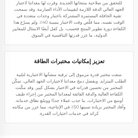
للتحقق من صلاحية منتجاتها الجديدة. وفرت لها معداتنا لاختبار
الجهد العالي الدقة اللازمة لتقييمات الأداء الصارمة. وقد سمحت
تقنية الحافلة المستمرة المشتركة باختبار وحدات متعددة في
الوقت نفسه، مما قلّص وقت الاختبار بنسبة 40٪. ولم يسرّع هذا
الكفاءة دورة تطوير المنتج فحسب، بل كفل أيضًا الامتثال للمعايير
الدولية، ما عزز قدرتها التنافسية في السوق.
تعزيز إمكانيات مختبرات الطاقة
سعت مختبر قدرة مرموق إلى ترقية منشآتها الاختبارية لتلبية
الطلب المتزايد. وبفضل دمج معداتنا لاختبارات الجهد العالي، تمكّن
المختبر من تحسين قدراته في الاختبار بشكل كبير. وقد مكّنت
الكفاءة العالية والدقة الفائقة لمعداتنا المختبر من إجراء طيف
أوسع من الاختبارات، ما جذب عملاء جددًا ووسّع نطاق خدماته.
وأفاد المختبر بزيادة نسبتها 50٪ في الإنتاجية، مما عزز من مكانته
كرائد في خدمات اختبارات القدرة.