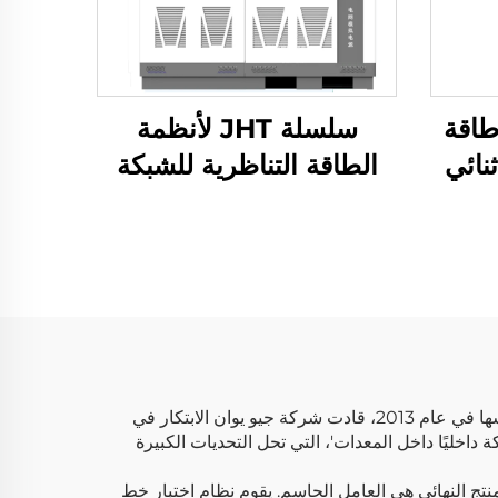
در طاقة
سلسلة JHT لأنظمة
نائي
الطاقة التناظرية للشبكة
يُحدث نظام اختبار خط إنتاج البطاريات من شركة تشوهاى جيو يوان طفرة في عمليات التصنيع بقطاع الطاقة الجديدة. منذ تأسيسها في عام 2013، قادت شركة جيو يوان الابتكار في
 داخليًا داخل المعدات'، التي تحل التحديات الكبيرة
لمنتج النهائي هي العامل الحاسم. يقوم نظام اختبار خط