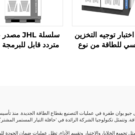
ختبار توجيه التخزين
سلسلة JHL مص
سي للطاقة من نوع
متردد قابل للبرمجة ث
المصفوفة (2×2.5
الاتجاه (BPAC)
ميغاواط)
ة. وتتمثل تكنولوجيا الشركة الرائدة في 'حافلة التيار المستمر المشتركة
مثل تجميع الخلايا، والاختبار وتقييم الأداء، تظل عمليات ضمان الجودة ل