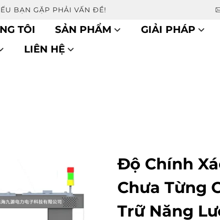
NẾU BẠN GẶP PHẢI VẤN ĐỀ!
NG TÔI
SẢN PHẨM
GIẢI PHÁP
LIÊN HỆ
Độ Chính Xá
Chưa Từng C
Trữ Năng L