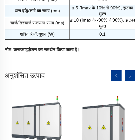
≤ 5 (Imax के 10% से 90%), झटका
धारा वृद्धि/कमी का समय (ms)
मुक्त
≤ 10 (Imax के -90% से 90%), झटका
चार्ज/डिस्चार्ज संक्रमण समय (ms)
मुक्त
शक्ति रिज़ॉल्यूशन (W)
0.1
नोट: कस्टमाइज़ेशन का समर्थन किया जाता है।
अनुशंसित उत्पाद