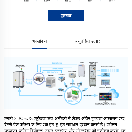
पूछताछ
अवलोकन
अनुशंसित उत्पाद
हमारी SDCBUS श्रृंखला सेल असेंबली से लेकर अंतिम गुणवत्ता आश्वासन तक,
बैटरी पैक परीक्षण के लिए एक एंड-टू-एंड समाधान प्रदान करती है। परीक्षण
उपकरण, कूलिंग नियंत्रण, संचार इंटरफेस और सॉफ्टवेयर को एकीकृत करके, यह