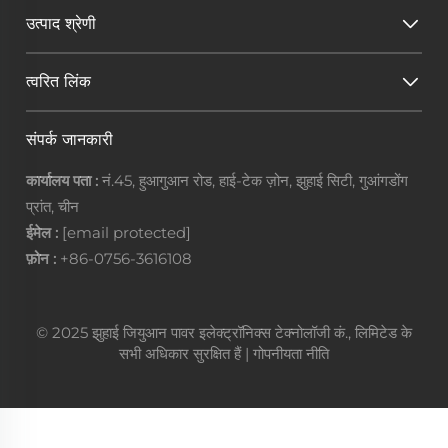
उत्पाद श्रेणी
त्वरित लिंक
संपर्क जानकारी
कार्यालय पता :
नं.45, हुआगुआन रोड, हाई-टेक ज़ोन, झुहाई सिटी, गुआंगडोंग
प्रांत, चीन
ईमेल :
[email protected]
फ़ोन :
+86-0756-3616108
© 2025 झुहाई जियुआन पावर इलेक्ट्रॉनिक्स टेक्नोलॉजी कं., लिमिटेड के
सभी अधिकार सुरक्षित हैं |
गोपनीयता नीति