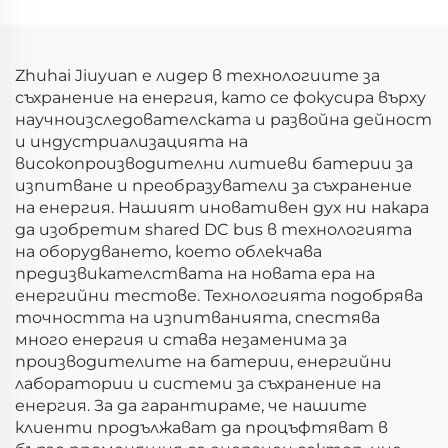
(60V)
Zhuhai Jiuyuan е лидер в технологиите за
съхранение на енергия, като се фокусира върху
научноизследователската и развойна дейност
и индустриализацията на
високопроизводителни литиеви батерии за
изпитване и преобразуватели за съхранение
на енергия. Нашият иновативен дух ни накара
да изобретим shared DC bus в технологията
на оборудването, което облекчава
предизвикателствата на новата ера на
енергийни тестове. Технологията подобрява
точността на изпитванията, спестява
много енергия и става незаменима за
производителите на батерии, енергийни
лаборатории и системи за съхранение на
енергия. За да гарантираме, че нашите
клиенти продължават да процъфтяват в