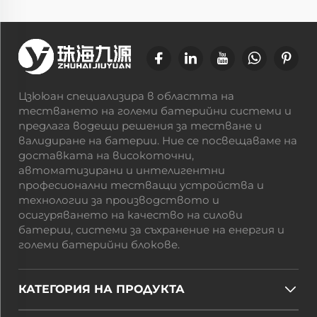
Цзююан специализира в областта на
тестването на големи батерийни системи и
предлага водещи решения за тестване и
валидиране на батерии. Ние се посвещаваме на
доставката на високоточни,
автоматизирани и интелигентни
професионални тестващи устройства и
технологии за производството и
осигуряването на качество на силови
батерии, системи за съхранение на енергия и
големи батерийни блокове.
КАТЕГОРИЯ НА ПРОДУКТА