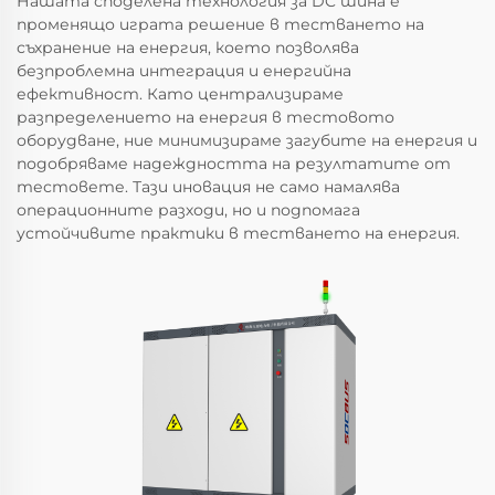
Нашата споделена технология за DC шина е
променящо играта решение в тестването на
съхранение на енергия, което позволява
безпроблемна интеграция и енергийна
ефективност. Като централизираме
разпределението на енергия в тестовото
оборудване, ние минимизираме загубите на енергия и
подобряваме надеждността на резултатите от
тестовете. Тази иновация не само намалява
операционните разходи, но и подпомага
устойчивите практики в тестването на енергия.