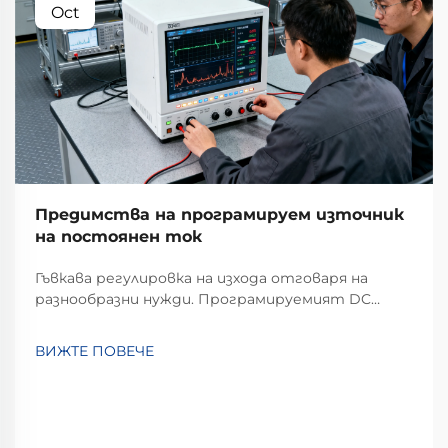
Oct
Предимства на програмируем източник
на постоянен ток
Гъвкава регулировка на изхода отговаря на
разнообразни нужди. Програмируемият DC
източник на напрежение се отличава с
изключителна гъвкавост при регулиране на
ВИЖТЕ ПОВЕЧЕ
изхода. За разлика от традиционните
източници с фиксиран изход, които могат да
предоставят само единично или ограничено
множество от стойности на напрежение и...