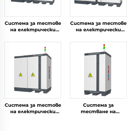
Система за тестове
Система за тестове
на електрически
на електрически
параметри на
параметри на
литиеви батерии
литиеви батерии
(2400V)
(1000V)
Система за тестове
Система за
на електрически
тестване на
параметри на
електрическите
литиеви батерии
характеристики на
(750V)
литиеви батерии