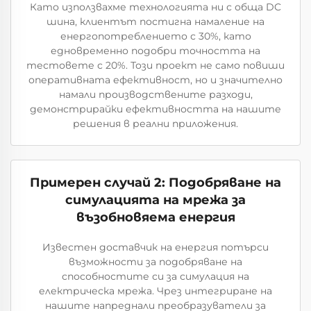
Като използвахме технологията ни с обща DC
шина, клиентът постигна намаление на
енергопотреблението с 30%, като
едновременно подобри точността на
тестовете с 20%. Този проект не само повиши
оперативната ефективност, но и значително
намали производствените разходи,
демонстрирайки ефективността на нашите
решения в реални приложения.
Примерен случай 2: Подобряване на
симулацията на мрежа за
възобновяема енергия
Известен доставчик на енергия потърси
възможности за подобряване на
способностите си за симулация на
електрическа мрежа. Чрез интегриране на
нашите напреднали преобразуватели за