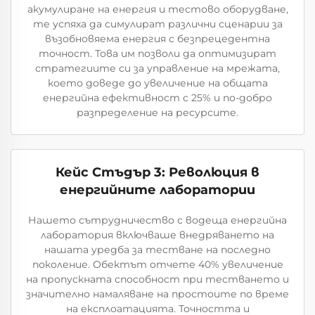
акумулиране на енергия и тестово оборудване,
те успяха да симулират различни сценарии за
възобновяема енергия с безпрецедентна
точност. Това им позволи да оптимизират
стратегиите си за управление на мрежата,
което доведе до увеличение на общата
енергийна ефективност с 25% и по-добро
разпределение на ресурсите.
Кейс Стъдър 3: Революция в
енергийните лаборатории
Нашето сътрудничество с водеща енергийна
лаборатория включваше внедряването на
нашата уредба за тестване на последно
поколение. Обектът отчете 40% увеличение
на пропускната способност при тестването и
значително намаляване на простоите по време
на експлоатацията. Точността и