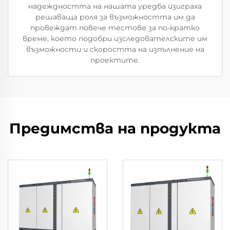
надеждността на нашата уредба изиграха
решаваща роля за възможността им да
провеждат повече тестове за по-кратко
време, което подобри изследователските им
възможности и скоростта на изпълнение на
проектите.
Предимства на продукта