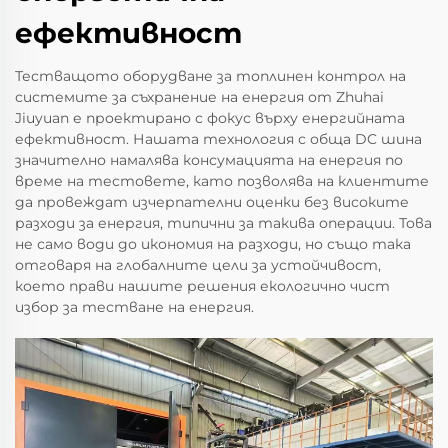
ефективност
Тестващото оборудване за топлинен контрол на
системите за съхранение на енергия от Zhuhai
Jiuyuan е проектирано с фокус върху енергийната
ефективност. Нашата технология с обща DC шина
значително намалява консумацията на енергия по
време на тестовете, като позволява на клиентите
да провеждат изчерпателни оценки без високите
разходи за енергия, типични за такива операции. Това
не само води до икономия на разходи, но също така
отговаря на глобалните цели за устойчивост,
което прави нашите решения екологично чист
избор за тестване на енергия.