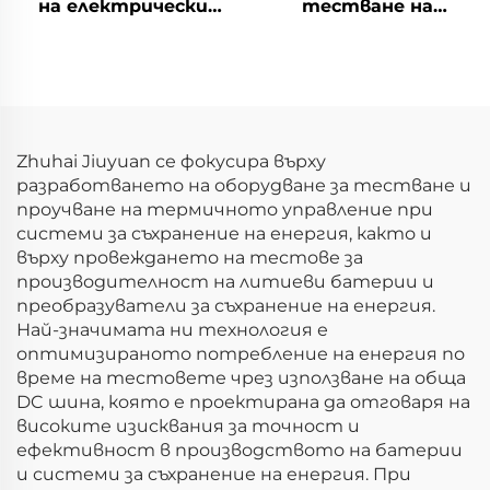
на електрически
тестване на
параметри на
електрическите
литиеви батерии
характеристики на
(750V)
литиеви батерии
(60V)
Zhuhai Jiuyuan се фокусира върху
разработването на оборудване за тестване и
проучване на термичното управление при
системи за съхранение на енергия, както и
върху провеждането на тестове за
производителност на литиеви батерии и
преобразуватели за съхранение на енергия.
Най-значимата ни технология е
оптимизираното потребление на енергия по
време на тестовете чрез използване на обща
DC шина, която е проектирана да отговаря на
високите изисквания за точност и
ефективност в производството на батерии
и системи за съхранение на енергия. При