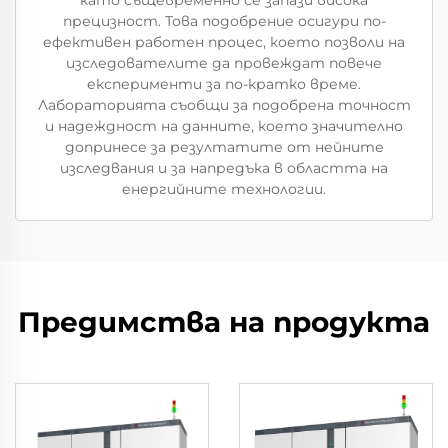
като същевременно се запази висока
прецизност. Това подобрение осигури по-
ефективен работен процес, което позволи на
изследователите да провеждат повече
експерименти за по-кратко време.
Лабораторията съобщи за подобрена точност
и надеждност на данните, което значително
допринесе за резултатите от нейните
изследвания и за напредъка в областта на
енергийните технологии.
Предимства на продукта