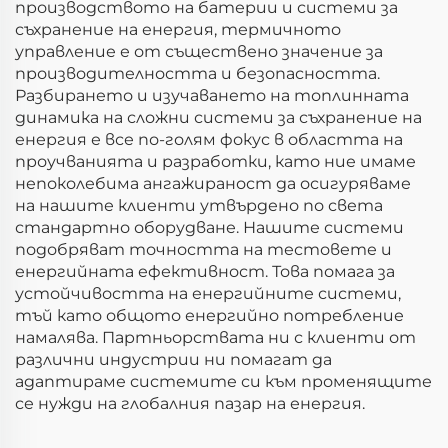
производството на батерии и системи за
съхранение на енергия, термичното
управление е от съществено значение за
производителността и безопасността.
Разбирането и изучаването на топлинната
динамика на сложни системи за съхранение на
енергия е все по-голям фокус в областта на
проучванията и разработки, като ние имаме
непоколебима ангажираност да осигуряваме
на нашите клиенти утвърдено по света
стандартно оборудване. Нашите системи
подобряват точността на тестовете и
енергийната ефективност. Това помага за
устойчивостта на енергийните системи,
тъй като общото енергийно потребление
намалява. Партньорствата ни с клиенти от
различни индустрии ни помагат да
адаптираме системите си към променящите
се нужди на глобалния пазар на енергия.