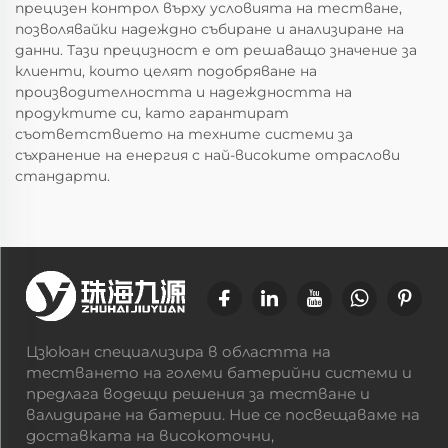
прецизен контрол върху условията на тестване,
позволявайки надеждно събиране и анализиране на
данни. Тази прецизност е от решаващо значение за
клиенти, които целят подобряване на
производителността и надеждността на
продуктите си, като гарантират
съответствието на техните системи за
съхранение на енергия с най-високите отраслови
стандарти.
Цзююан специализира в областта на
тестването на големи батерийни системи и
предлага водещи решения за тестване и
валидиране на батерии. Ние се посвещаваме на
доставката на високоточни,