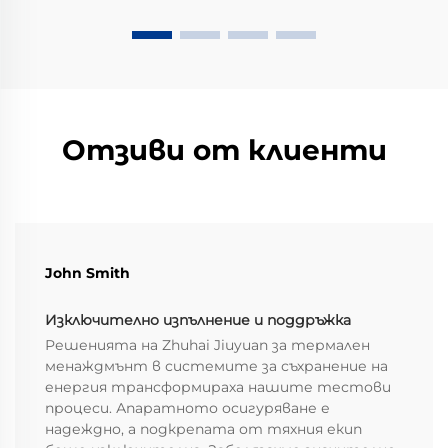
Отзиви от клиенти
John Smith
Изключително изпълнение и поддръжка
Решенията на Zhuhai Jiuyuan за термален
менаждмънт в системите за съхранение на
енергия трансформираха нашите тестови
процеси. Апаратното осигуряване е
надеждно, а подкрепата от тяхния екип