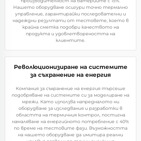
производителност на батериите с 15%.
Нашето оборудване осигури точно термално
управление, гарантирайки последователни и
надеждни резултати от тестовете, което в
крайна сметка подобри качеството на
продукта и удовлетвореността на
клиентите.
Революционизиране на системите
за съхранение на енергия
Компания за съхранение на енергия търсеше
подобряване на системите си за моделиране на
мрежи. Като използва напредналото ни
оборудване за изследвания и разработки в
областта на термичния контрол, постигна
намаляване на енергийното потребление с 40%
по време на тестовите фази. Възможността
на нашето оборудване да имитира реални