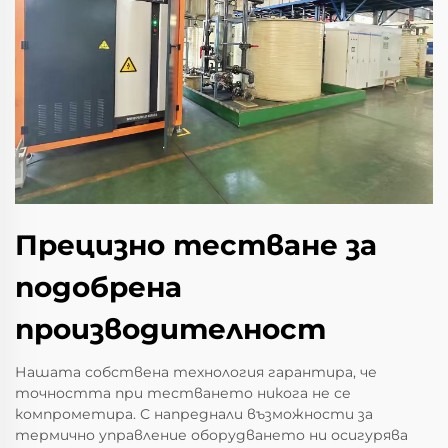
Прецизно тестване за
подобрена
производителност
Нашата собствена технология гарантира, че
точността при тестването никога не се
компрометира. С напреднали възможности за
термично управление оборудването ни осигурява