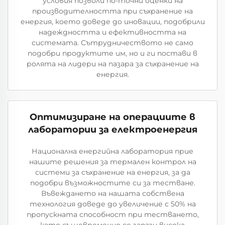
условия позволи по-точни оценки на
производителността при съхранение на
енергия, което доведе до иновации, подобрили
надеждността и ефективността на
системата. Сътрудничеството не само
подобри продуктите им, но и ги постави в
ролята на лидери на пазара за съхранение на
енергия.
Оптимизиране на операциите в
лаборатории за електроенергия
Национална енергийна лаборатория прие
нашите решения за термален контрол на
системи за съхранение на енергия, за да
подобри възможностите си за тестване.
Въвеждането на нашата собствена
технология доведе до увеличение с 50% на
пропускната способност при тестването,