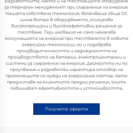
разработките, както и на тестващото оборудване
за термален мениджмънт при съхранение на енергия.
Нашата собствена технология, включваща обща DC
шина вътре в оборудването, осигурява
високопрецизни и високоефективни решения за
тестване. Тази иновация не само намалява
консумацията на енергия при тестването в новите
енергийни технологии, но и подобрява
производителността и надеждността на
производството на батерии, електроцентрали и
системи за съхранение на енергия. Дейността ни по
проучвания и разработки гарантира отговор на
променящите се нужди на енергийния сектор, като
предоставя на клиентите предни решения, които
повишават ефективността и устойчивостта.
Получете оферта