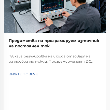
Предимства на програмируем източник
на постоянен ток
Гъвкава регулировка на изхода отговаря на
разнообразни нужди. Програмируемият DC
източник на напрежение се отличава с
изключителна гъвкавост при регулиране на
ВИЖТЕ ПОВЕЧЕ
изхода. За разлика от традиционните
източници с фиксиран изход, които могат да
предоставят само единично или ограничено
множество от стойности на напрежение и...