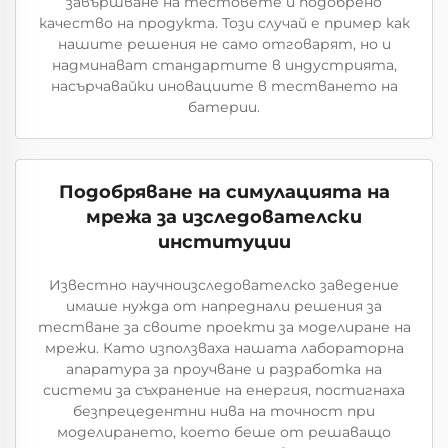
завършване на тестовете и подобрено
качество на продукта. Този случай е пример как
нашите решения не само отговарят, но и
надминават стандартите в индустрията,
насърчавайки иновациите в тестването на
батерии.
Подобряване на симулацията на
мрежа за изследователски
институции
Известно научноизследователско заведение
имаше нужда от напреднали решения за
тестване за своите проекти за моделиране на
мрежи. Като използваха нашата лабораторна
апаратура за проучване и разработка на
системи за съхранение на енергия, постигнаха
безпрецедентни нива на точност при
моделирането, което беше от решаващо