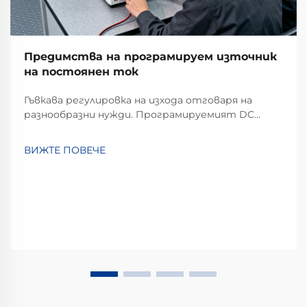
Предимства на програмируем източник
на постоянен ток
Гъвкава регулировка на изхода отговаря на
разнообразни нужди. Програмируемият DC
източник на напрежение се отличава с
изключителна гъвкавост при регулиране на
ВИЖТЕ ПОВЕЧЕ
изхода. За разлика от традиционните
източници с фиксиран изход, които могат да
предоставят само единично или ограничено
множество от стойности на напрежение и...