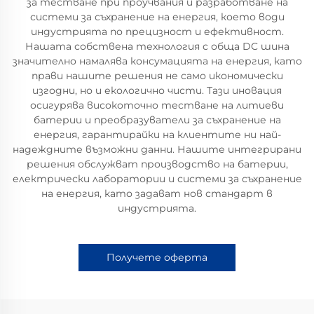
за тестване при проучвания и разработване на
системи за съхранение на енергия, което води
индустрията по прецизност и ефективност.
Нашата собствена технология с обща DC шина
значително намалява консумацията на енергия, като
прави нашите решения не само икономически
изгодни, но и екологично чисти. Тази иновация
осигурява високоточно тестване на литиеви
батерии и преобразуватели за съхранение на
енергия, гарантирайки на клиентите ни най-
надеждните възможни данни. Нашите интегрирани
решения обслужват производство на батерии,
електрически лаборатории и системи за съхранение
на енергия, като задават нов стандарт в
индустрията.
Получете оферта