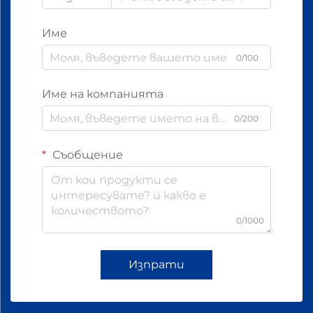
Име
0/100
Име на компанията
0/200
Съобщение
0/1000
Изпрати