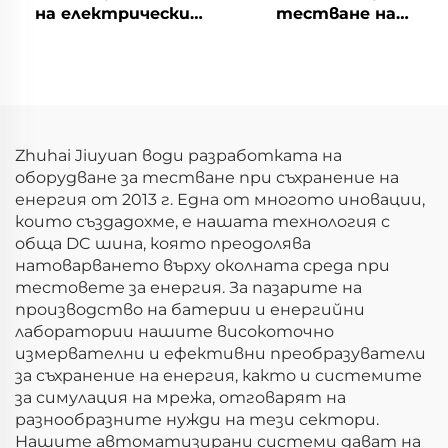
на електрически
тестване на
параметри на
електрическите
литиеви батерии
характеристики на
(750V)
литиеви батерии
(60V)
Zhuhai Jiuyuan води разработката на
оборудване за тестване при съхранение на
енергия от 2013 г. Една от многото иновации,
които създадохме, е нашата технология с
обща DC шина, която преодолява
натоварването върху околната среда при
тестовете за енергия. За пазарите на
производство на батерии и енергийни
лаборатории нашите високоточно
измервателни и ефективни преобразуватели
за съхранение на енергия, както и системите
за симулация на мрежа, отговарят на
разнообразните нужди на тези сектори.
Нашите автоматизирани системи дават на