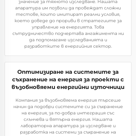
значение за тяхното изследване. Нашата
апаратура им позволи да провеждат сложни
тестове, които имитират реални условия,
което доведе до прориви в стратегиите за
управление на енергията. Това
сътрудничество подчертава ангажимента ни
да подпомагаме изследванията и
разработките в енергийния сектор.
Оптимизиране на системите за
съхранение на енергия за проекти с
възобновяеми енергийни източници
Компания за възобновяема енергия търсеше
начин да подобри системите си за съхранение
на енергия, за по-добра интеграция със
слънчева и вятърна енергия. Нашата
лабораторна апаратура за изследване и
разработка на системи за съхранение на