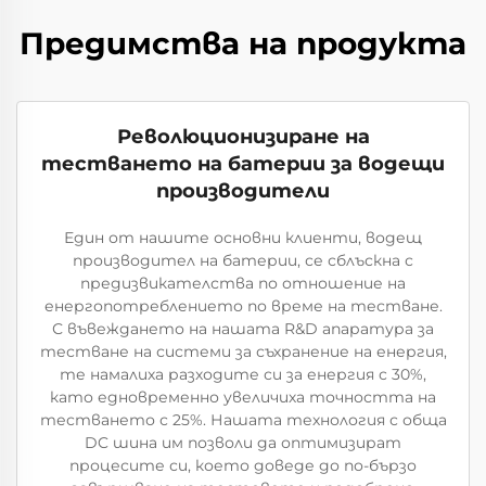
Предимства на продукта
Революционизиране на
тестването на батерии за водещи
производители
Един от нашите основни клиенти, водещ
производител на батерии, се сблъскна с
предизвикателства по отношение на
енергопотреблението по време на тестване.
С въвеждането на нашата R&D апаратура за
тестване на системи за съхранение на енергия,
те намалиха разходите си за енергия с 30%,
като едновременно увеличиха точността на
тестването с 25%. Нашата технология с обща
DC шина им позволи да оптимизират
процесите си, което доведе до по-бързо