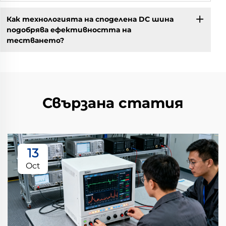
Как технологията на споделена DC шина
подобрява ефективността на
тестването?
Свързана статия
13
Oct