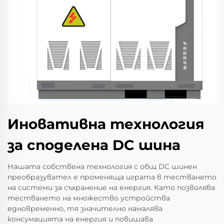
Иновативна технология
за споделена DC шина
Нашата собствена технология с общ DC шинен
преобразувател е променяща играта в тестването
на системи за съхранение на енергия. Като позволява
тестването на множество устройства
едновременно, тя значително намалява
консумацията на енергия и повишава