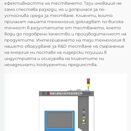
ефективността на тестването. Тази иновация не
само спестява разходи, но и допринася за по-
устойчива среда за тестване. Клиенти, които
прилагат нашата технология, докладват по-висока
точност в резултатите от тестването, което
води до подобрено качество и производителност на
продуктите. Интегрирането на тази технология в
нашето оборудване за R&D тестване на съхранение
на енергия ни поставя на лидерски позиции в
индустрията и осигурява на клиентите ни
ненадминати конкурентни предимства.