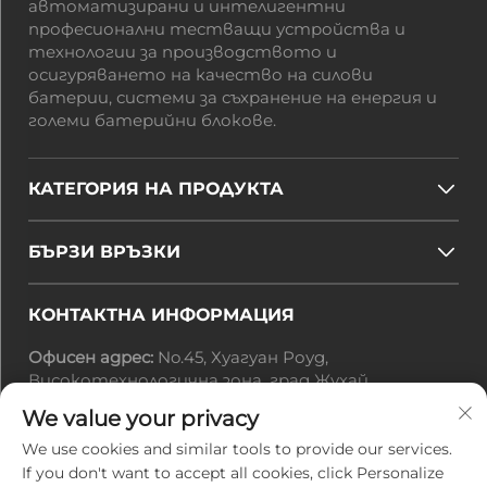
автоматизирани и интелигентни
професионални тестващи устройства и
технологии за производството и
осигуряването на качество на силови
батерии, системи за съхранение на енергия и
големи батерийни блокове.
КАТЕГОРИЯ НА ПРОДУКТА
БЪРЗИ ВРЪЗКИ
КОНТАКТНА ИНФОРМАЦИЯ
Офисен адрес:
No.45, Хуагуан Роуд,
Високотехнологична зона, град Жухай,
провинция Гуандун, Китай
We value your privacy
Имейл:
[email protected]
Тел.:
+86-0756-3616108
We use cookies and similar tools to provide our services.
If you don't want to accept all cookies, click Personalize