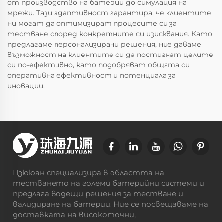
от производство на батерии до симулация на
мрежи. Тази адаптивност гарантира, че клиентите
ни могат да оптимизират процесите си за
тестване според конкретните си изисквания. Като
предлагаме персонализирани решения, ние даваме
възможност на клиентите си да постигнат целите
си по-ефективно, като подобряват общата си
оперативна ефективност и потенциала за
иновации.
Цзююан специализира в областта на
тестването на големи батерийни системи и
предлага водещи решения за тестване и
валидиране на батерии. Ние се посвещаваме на
доставката на високоточни,