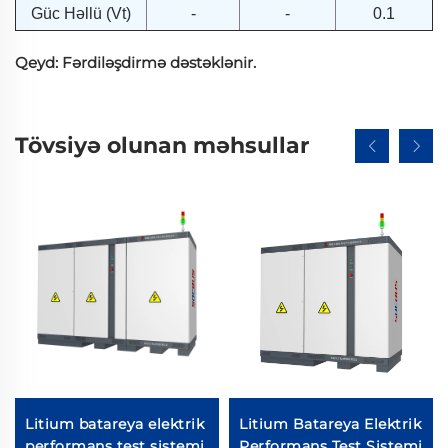
Güc Həllü (Vt)
-
-
0.1
Qeyd: Fərdiləşdirmə dəstəklənir.
Tövsiyə olunan məhsullar
Litium batareya elektrik
Litium Batareya Elektrik
performans test sistemi
Performans Test Sistemi