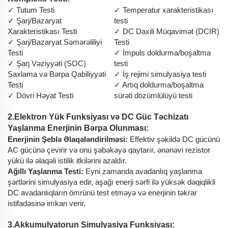
✓ Tutum Testi
✓ Temperatur xarakteristikası
✓ Şarj/Bazaryat
testi
Xarakteristikası Testi
✓ DC Daxili Müqavimət (DCIR)
✓ Şarj/Bazaryat Səmərəliliyi
Testi
Testi
✓ İmpuls doldurma/boşaltma
✓ Şarj Vəziyyəti (SOC)
testi
Saxlama və Bərpa Qabiliyyəti
✓ İş rejimi simulyasiya testi
Testi
✓ Artıq doldurma/boşaltma
✓ Dövri Həyat Testi
sürəti dözümlülüyü testi
2.Elektron Yük Funksiyası və DC Güc Təchizatı
Yaşlanma Enerjinin Bərpa Olunması:
Enerjinin Şeblə Əlaqələndirilməsi:
Effektiv şəkildə DC gücünü
AC gücünə çevirir və onu şəbəkəyə qaytarır, ənənəvi rezistor
yükü ilə əlaqəli istilik itkilərini azaldır.
Ağıllı Yaşlanma Testi:
Eyni zamanda avadanlıq yaşlanma
şərtlərini simulyasiya edir, aşağı enerji sərfi ilə yüksək dəqiqlikli
DC avadanlıqların ömrünü test etməyə və enerjinin təkrar
istifadəsinə imkan verir.
3.Akkumulyatorun Simulyasiya Funksiyası: