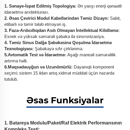
1. Sənaye-İspat Edilmiş Topologiya:
Ən yaxşı enerji qənaətli
idarəetmə arxitekturası.
2. Əsas Çevirici Modul Kabellərindən Təmiz Dizayn:
Sabit,
etibarlı və təmir tələb etməyən iş.
3. Faza-Ardıcıllıqdan Asılı Olmayan İntellektual Kilidləmə:
Esnek və yüksək səmərəli şəbəkə ilə sinxronizasiya.
4. Təmiz Sinus Dalğa Şəbəkəsinə Qoşulma İdarəetmə
Texnologiyası:
Şəbəkəyə sıfır çirklənmə.
5.Avtomatik Test və İdarəetmə:
Aşağı maneəli səmərəlilik
artırma həlli.
6.Məqsədəuyğun və Uzunömürlü:
Dayanıqlı komponent
seçimi; sistem 15 ildən artıq xidmət müddəti üçün nəzərdə
tutulub.
Əsas Funksiyalar
1. Batareya Modulu/Paket/Raf Elektrik Performansının
Kompleks Testi: