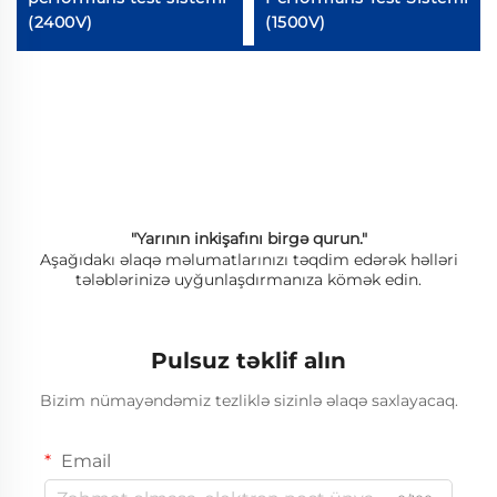
(2400V)
(1500V)
"Yarının inkişafını birgə qurun."
Aşağıdakı əlaqə məlumatlarınızı təqdim edərək həlləri
tələblərinizə uyğunlaşdırmanıza kömək edin.
Pulsuz təklif alın
Bizim nümayəndəmiz tezliklə sizinlə əlaqə saxlayacaq.
Email