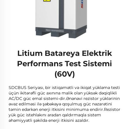
Litium Batareya Elektrik
Performans Test Sistemi
(60V)
SDCBUS Seriyası, bir istiqamətli və ikiqat yükləmə testi
üçün ikitərəfli güc axınına malik olan yüksək dəqiqlikli
AC/DC güc emal sistemi-dir.Ənənəvi rezistor yüklərinin
əvəz edilməsi ilə şəbəkəyə qoşulmuş güc nəzarətini
təmin edərkən enerji itkisini minimuma endirir.Rezistor
yük güc istehlakını aradan qaldırmaqla sistem
əhəmiyyətli şəkildə enerji itkisini azaldır.