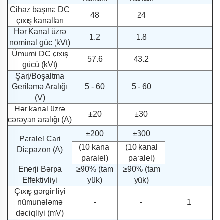
Cihaz başına DC
48
24
çıxış kanalları
Hər Kanal üzrə
1.2
1.8
nominal güc (kVt)
Ümumi DC çıxış
57.6
43.2
gücü (kVt)
Şarj/Boşaltma
Geriləmə Aralığı
5 - 60
5 - 60
(V)
Hər kanal üzrə
±20
±30
cərəyan aralığı (A)
±200
±300
Paralel Cari
(10 kanal
(10 kanal
Diapazon (A)
paralel)
paralel)
Enerji Bərpa
≥90% (tam
≥90% (tam
Effektivliyi
yük)
yük)
Çıxış gərginliyi
nümunələmə
-
-
1
dəqiqliyi (mV)