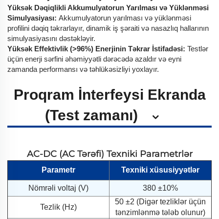
Yüksək Dəqiqlikli Akkumulyatorun Yarılması və Yüklənməsi
Simulyasiyası:
Akkumulyatorun yarılması və yüklənməsi
profilini dəqiq təkrarlayır, dinamik iş şəraiti və nasazlıq hallarının
simulyasiyasını dəstəkləyir.
Yüksək Effektivlik (>96%) Enerjinin Təkrar İstifadəsi:
Testlər
üçün enerji sərfini əhəmiyyətli dərəcədə azaldır və eyni
zamanda performansı və təhlükəsizliyi yoxlayır.
Proqram İnterfeysi Ekranda
(Test zamanı)
AC-DC (AC Tərəfi) Texniki Parametrlər
Parametr
Texniki xüsusiyyətlər
Nömrəli voltaj (V)
380 ±10%
50 ±2 (Digər tezliklər üçün
Tezlik (Hz)
tənzimlənmə tələb olunur)