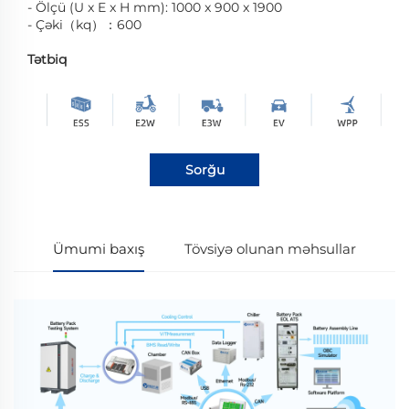
- Ölçü (U x E x H mm): 1000 x 900 x 1900
- Çəki（kq）：600
Tətbiq
Sorğu
Ümumi baxış
Tövsiyə olunan məhsullar