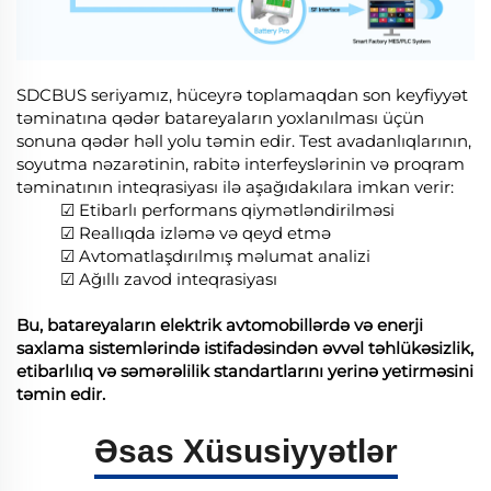
SDCBUS seriyamız, hüceyrə toplamaqdan son keyfiyyət
təminatına qədər batareyaların yoxlanılması üçün
sonuna qədər həll yolu təmin edir. Test avadanlıqlarının,
soyutma nəzarətinin, rabitə interfeyslərinin və proqram
təminatının inteqrasiyası ilə aşağıdakılara imkan verir:
☑ Etibarlı performans qiymətləndirilməsi
☑ Reallıqda izləmə və qeyd etmə
☑ Avtomatlaşdırılmış məlumat analizi
☑ Ağıllı zavod inteqrasiyası
Bu, batareyaların elektrik avtomobillərdə və enerji
saxlama sistemlərində istifadəsindən əvvəl təhlükəsizlik,
etibarlılıq və səmərəlilik standartlarını yerinə yetirməsini
təmin edir.
Əsas Xüsusiyyətlər