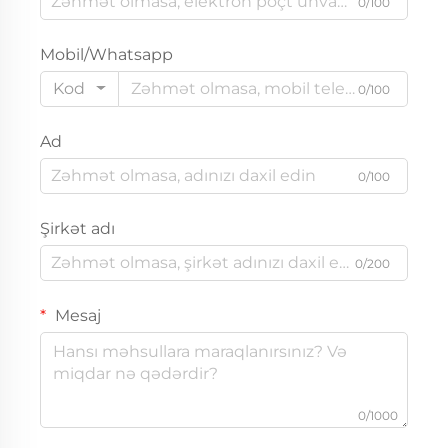
0/100
Mobil/Whatsapp
Kod
0/100
Ad
0/100
Şirkət adı
0/200
Mesaj
0/1000