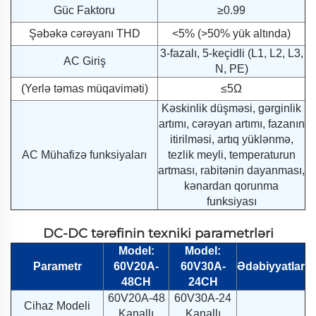
Güc Faktoru
≥0.99
Şəbəkə cərəyanı THD
<5% (>50% yük altında)
3-fazalı, 5-keçidli (L1, L2, L3,
AC Giriş
N, PE)
(Yerlə təmas müqaviməti)
≤5Ω
Kəskinlik düşməsi, gərginlik
artımı, cərəyan artımı, fazanın
itirilməsi, artıq yüklənmə,
AC Mühafizə funksiyaları
tezlik meyli, temperaturun
artması, rabitənin dayanması,
kənardan qorunma
funksiyası
DC-DC tərəfinin texniki parametrləri
Model:
Model:
Parametr
60V20A-
60V30A-
Ədəbiyyatlar
48CH
24CH
60V20A-48
60V30A-24
Cihaz Modeli
Kanallı
Kanallı