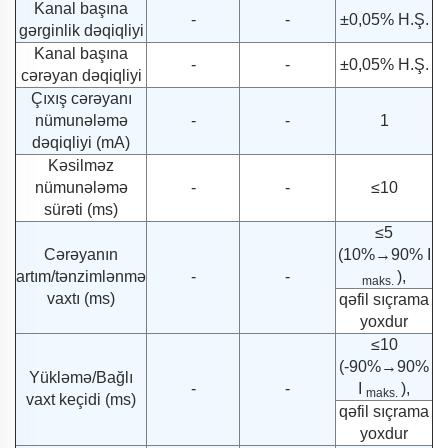
Kanal başına
-
-
±0,05% H.Ş.
gərginlik dəqiqliyi
Kanal başına
-
-
±0,05% H.Ş.
cərəyan dəqiqliyi
Çıxış cərəyanı
nümunələmə
-
-
1
dəqiqliyi (mA)
Kəsilməz
nümunələmə
-
-
≤10
sürəti (ms)
≤5
Cərəyanın
(10%→90% I
artım/tənzimlənmə
-
-
),
maks.
vaxtı (ms)
qəfil sıçrama
yoxdur
≤10
(-90%→90%
Yükləmə/Bağlı
-
-
I
),
maks.
vaxt keçidi (ms)
qəfil sıçrama
yoxdur