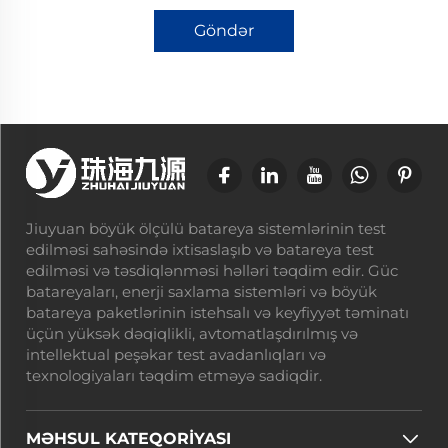
Göndər
Jiuyuan böyük ölçülü batareya sistemlərinin test
edilməsi sahəsində ixtisaslaşıb və batareya test
edilməsi və təsdiqlənməsi həlləri təqdim edir. Güc
batareyaları, enerji saxlama sistemləri və böyük
batareya paketlərinin istehsalı və keyfiyyət təminatı
üçün yüksək dəqiqlikli, avtomatlaşdırılmış və
intellektual peşəkar test avadanlıqları və
texnologiyaları təqdim etməyə sadiqdir.
MƏHSUL KATEQORİYASI